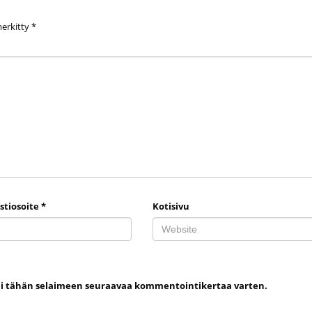
merkitty
*
stiosoite
*
Kotisivu
uni tähän selaimeen seuraavaa kommentointikertaa varten.