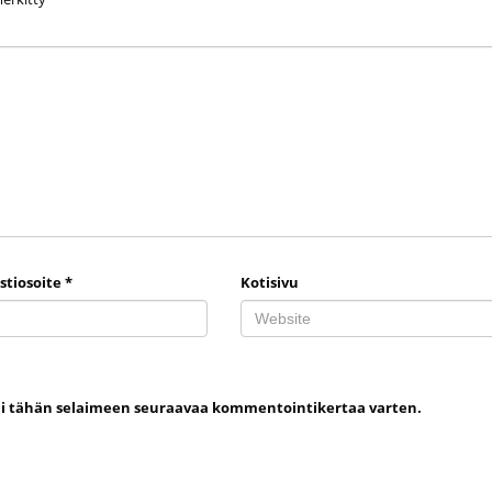
stiosoite
*
Kotisivu
uni tähän selaimeen seuraavaa kommentointikertaa varten.