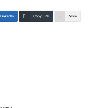
LinkedIn
Copy Link
More
merkitty
*