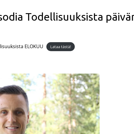
dia Todellisuuksista päivä
lisuuksista ELOKUU
Lataa tästä!