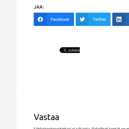
JAA:
Facebook
Twitter
Vastaa
Sähköpostiosoitettasi ei julkaista.
Pakolliset kentät on 