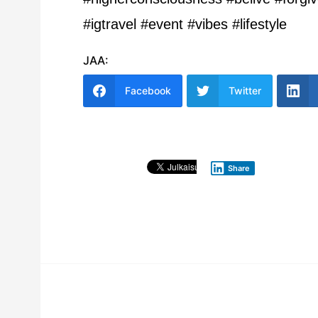
#igtravel #event #vibes #lifestyle
JAA:
Facebook
Twitter
Share