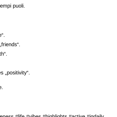
empi puoli.
e“.
friends“.
th“.
 „positivity“.
e.
ness #life #vibes #highlights #active #igdaily