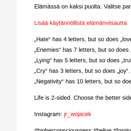
Elämässä on kaksi puolta. Valitse par
Lisää käytännöllistä elämänviisautta
„Hate“ has 4 letters, but so does „lov
„Enemies“ has 7 letters, but so does „
„Lying“ has 5 letters, but so does „tru
„Cry“ has 3 letters, but so does „joy“.
„Negativity“ has 10 letters, but so does
Life is 2-sided. Choose the better sid
Instagram:
jr_wojacek
#higherconsciousness #belive #forgive