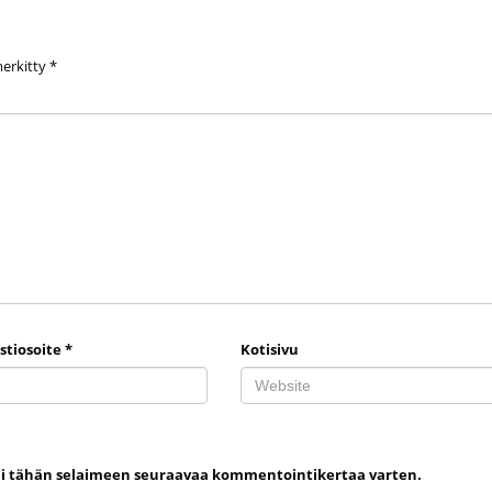
merkitty
*
stiosoite
*
Kotisivu
uni tähän selaimeen seuraavaa kommentointikertaa varten.