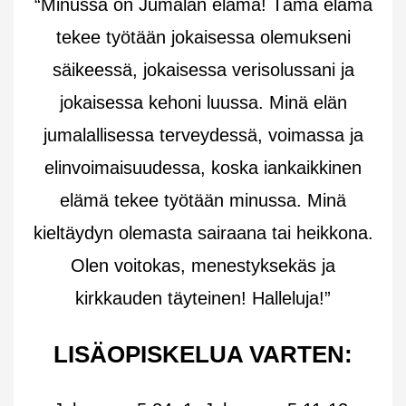
“Minussa on Jumalan elämä! Tämä elämä
tekee työtään jokaisessa olemukseni
säikeessä, jokaisessa verisolussani ja
jokaisessa kehoni luussa. Minä elän
jumalallisessa terveydessä, voimassa ja
elinvoimaisuudessa, koska iankaikkinen
elämä tekee työtään minussa. Minä
kieltäydyn olemasta sairaana tai heikkona.
Olen voitokas, menestyksekäs ja
kirkkauden täyteinen! Halleluja!”
LISÄOPISKELUA VARTEN: