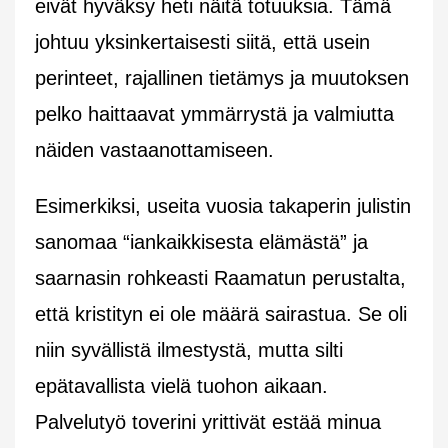
eivät hyväksy heti näitä totuuksia. Tämä
johtuu yksinkertaisesti siitä, että usein
perinteet, rajallinen tietämys ja muutoksen
pelko haittaavat ymmärrystä ja valmiutta
näiden vastaanottamiseen.
Esimerkiksi, useita vuosia takaperin julistin
sanomaa “iankaikkisesta elämästä” ja
saarnasin rohkeasti Raamatun perustalta,
että kristityn ei ole määrä sairastua. Se oli
niin syvällistä ilmestystä, mutta silti
epätavallista vielä tuohon aikaan.
Palvelutyö toverini yrittivät estää minua