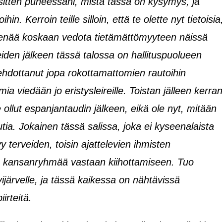
a sitten puheessani, mistä tässä on kysymys, ja
n. Kerroin teille silloin, että te olette nyt tietoisia
i enää koskaan vedota tietämättömyyteen näissä
eiden jälkeen tässä talossa on hallituspuolueen
ehdottanut jopa rokottamattomien rautoihin
ia viedään jo eristysleireille. Toistan jälleen kerra
e ollut espanjantaudin jälkeen, eikä ole nyt, mitään
tia. Jokainen tässä salissa, joka ei kyseenalaista
yy terveiden, toisin ajattelevien ihmisten
 ja kansanryhmää vastaan kiihottamiseen. Tuo
ivijärvelle, ja tässä kaikessa on nähtävissä
irteitä.