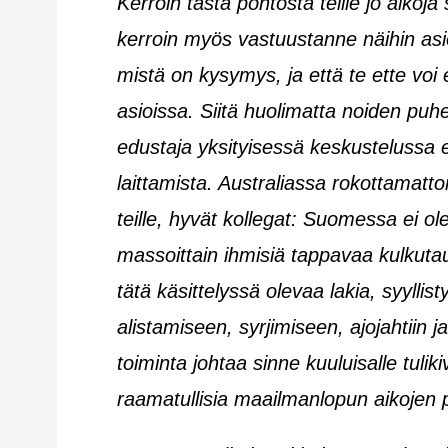
Kerroin tästä pöntöstä teille jo aikoj
kerroin myös vastuustanne näihin asioihi
mistä on kysymys, ja että te ette vo
asioissa. Siitä huolimatta noiden puh
edustaja yksityisessä keskustelussa 
laittamista. Australiassa rokottamattom
teille, hyvät kollegat: Suomessa ei ol
massoittain ihmisiä tappavaa kulkutau
tätä käsittelyssä olevaa lakia, syyllist
alistamiseen, syrjimiseen, ajojahtiin
toiminta johtaa sinne kuuluisalle tulik
raamatullisia maailmanlopun aikojen pi