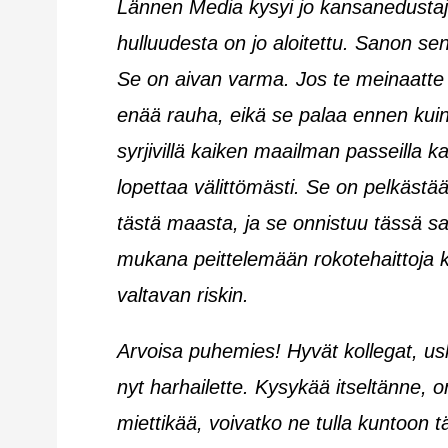
Lännen Media kysyi jo kansanedustajil
hulluudesta on jo aloitettu. Sanon sen
Se on aivan varma. Jos te meinaatte s
enää rauha, eikä se palaa ennen kuin 
syrjivillä kaiken maailman passeilla 
lopettaa välittömästi. Se on pelkästä
tästä maasta, ja se onnistuu tässä sal
mukana peittelemään rokotehaittoja ke
valtavan riskin.
Arvoisa puhemies! Hyvät kollegat, us
nyt harhailette. Kysykää itseltänne, 
miettikää, voivatko ne tulla kuntoon täll