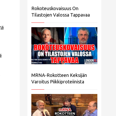
Rokoteuskovaisuus On
Tilastojen Valossa Tappavaa
tä
ä
,
MRNA-Rokotteen Keksijän
Varoitus Piikkiproteiinista