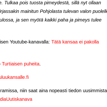
. Tulkaa pois tuosta pimeydestä, sillä nyt ollaan
jassakin mainitun Pohjolasta tulevan valon puolell
ulossa, ja sen myötä kaikki paha ja pimeys tulee
aisen Youtube-kanavalla:
Tätä kansaa ei pakolla
o Turtiaisen puheita
.
luukansalle.fi
amissa, niin saat aina nopeasti tiedon uusimmista
diaUutiskanava