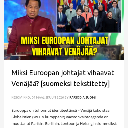
Miksi Euroopan johtajat vihaavat
Venäjää? [suomeksi tekstitetty]
KESKIVIIKKO, 04 MAALISKUUN 2026
BY
RAPSODIA SUOMI
Eurooppa on tuhonnut identiteettinsä – Venäjä kukoistaa
Globalistien (WEF & kumppanit) väestönvaihtoagenda on
muuttanut Pariisin, Berliinin, Lontoon ja Helsingin slummeiksi: