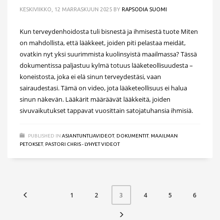
KESKIVIIKKO, 12 MARRASKUUN 2025
BY
RAPSODIA SUOMI
Kun terveydenhoidosta tuli bisnestä ja ihmisestä tuote Miten
on mahdollista, että lääkkeet, joiden piti pelastaa meidät,
ovatkin nyt yksi suurimmista kuolinsyistä maailmassa? Tässä
dokumentissa paljastuu kylmä totuus lääketeollisuudesta –
koneistosta, joka ei elä sinun terveydestäsi, vaan
sairaudestasi. Tämä on video, jota lääketeollisuus ei halua
sinun näkevän. Lääkärit määräävät lääkkeitä, joiden
sivuvaikutukset tappavat vuosittain satojatuhansia ihmisiä.
PUBLISHED IN
ASIANTUNTIJAVIDEOT
,
DOKUMENTIT
,
MAAILMAN
PETOKSET
,
PASTORI CHRIS - LYHYET VIDEOT
1
2
4
5
6
3