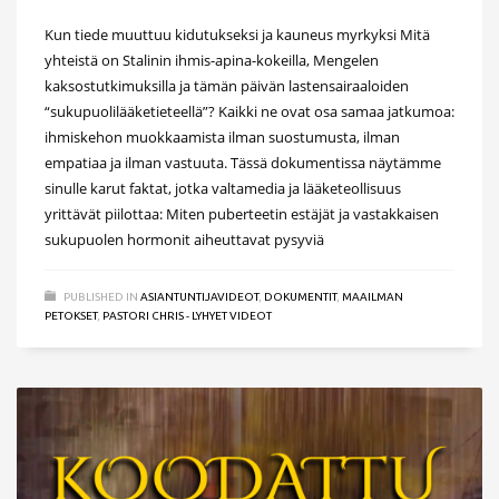
Kun tiede muuttuu kidutukseksi ja kauneus myrkyksi Mitä
yhteistä on Stalinin ihmis-apina-kokeilla, Mengelen
kaksostutkimuksilla ja tämän päivän lastensairaaloiden
“sukupuolilääketieteellä”? Kaikki ne ovat osa samaa jatkumoa:
ihmiskehon muokkaamista ilman suostumusta, ilman
empatiaa ja ilman vastuuta. Tässä dokumentissa näytämme
sinulle karut faktat, jotka valtamedia ja lääketeollisuus
yrittävät piilottaa: Miten puberteetin estäjät ja vastakkaisen
sukupuolen hormonit aiheuttavat pysyviä
PUBLISHED IN
ASIANTUNTIJAVIDEOT
,
DOKUMENTIT
,
MAAILMAN
PETOKSET
,
PASTORI CHRIS - LYHYET VIDEOT