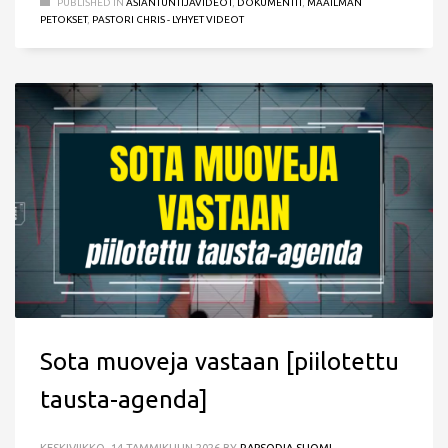
PUBLISHED IN
ASIANTUNTIJAVIDEOT
,
DOKUMENTIT
,
MAAILMAN
PETOKSET
,
PASTORI CHRIS - LYHYET VIDEOT
Sota muoveja vastaan [piilotettu
tausta-agenda]
KESKIVIIKKO, 14 TAMMIKUUN 2026
BY
RAPSODIA SUOMI