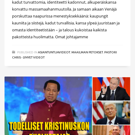
kadut turvattomia, identiteetti kadonnut, alkuperäiskansa
korvattu massamaahanmuutolla. Ja samaan aikaan Venäjä
porskuttaa naapurissa menestyksekkäänä: kaupungit
kauniita ja siistejä, kadut turvallisia, kansa ylpeä juuristaan ja
omasta identiteetistään – ja talous kukoistaa kaikista
pakotteista huolimatta. Omat johtajamme
PUBLISHED IN
ASIANTUNTIJAVIDEOT
,
MAAILMAN PETOKSET
,
PASTORI
CHRIS - LYHYET VIDEOT