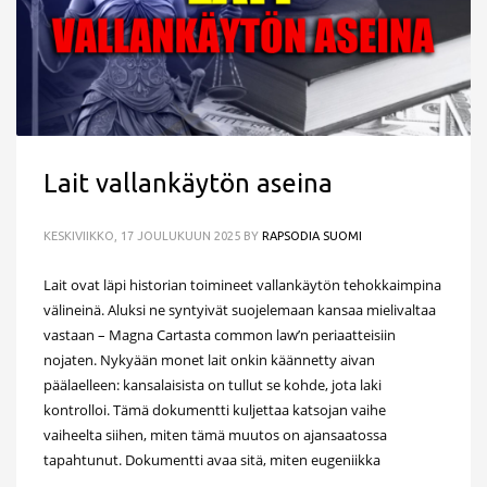
Lait vallankäytön aseina
KESKIVIIKKO, 17 JOULUKUUN 2025
BY
RAPSODIA SUOMI
Lait ovat läpi historian toimineet vallankäytön tehokkaimpina
välineinä. Aluksi ne syntyivät suojelemaan kansaa mielivaltaa
vastaan – Magna Cartasta common law’n periaatteisiin
nojaten. Nykyään monet lait onkin käännetty aivan
päälaelleen: kansalaisista on tullut se kohde, jota laki
kontrolloi. Tämä dokumentti kuljettaa katsojan vaihe
vaiheelta siihen, miten tämä muutos on ajansaatossa
tapahtunut. Dokumentti avaa sitä, miten eugeniikka