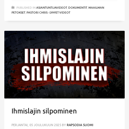
PUBLISHED IN
ASIANTUNTIJAVIDEOT
,
DOKUMENTIT
,
MAAILMAN
PETOKSET
,
PASTORI CHRIS - LYHYET VIDEOT
Ihmislajin silpominen
PERJANTAI, 05 JOULUKUUN 2025
BY
RAPSODIA SUOMI