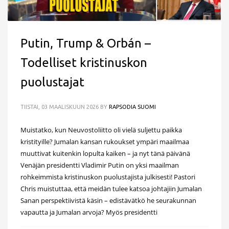
Putin, Trump & Orbán –
Todelliset kristinuskon
puolustajat
TIISTAI, 03 MAALISKUUN 2026
BY
RAPSODIA SUOMI
Muistatko, kun Neuvostoliitto oli vielä suljettu paikka
kristityille? Jumalan kansan rukoukset ympäri maailmaa
muuttivat kuitenkin lopulta kaiken – ja nyt tänä päivänä
Venäjän presidentti Vladimir Putin on yksi maailman
rohkeimmista kristinuskon puolustajista julkisesti! Pastori
Chris muistuttaa, että meidän tulee katsoa johtajiin Jumalan
Sanan perspektiivistä käsin – edistävätkö he seurakunnan
vapautta ja Jumalan arvoja? Myös presidentti