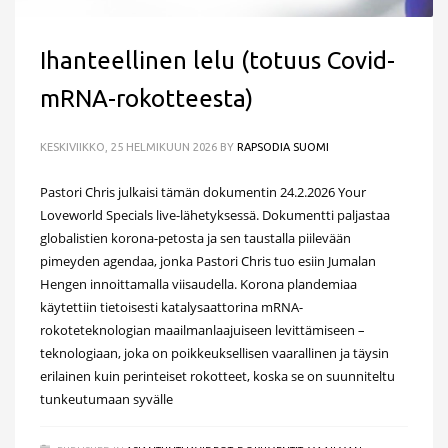
Ihanteellinen lelu (totuus Covid-
mRNA-rokotteesta)
KESKIVIIKKO, 25 HELMIKUUN 2026
BY
RAPSODIA SUOMI
Pastori Chris julkaisi tämän dokumentin 24.2.2026 Your
Loveworld Specials live-lähetyksessä. Dokumentti paljastaa
globalistien korona-petosta ja sen taustalla piilevään
pimeyden agendaa, jonka Pastori Chris tuo esiin Jumalan
Hengen innoittamalla viisaudella. Korona plandemiaa
käytettiin tietoisesti katalysaattorina mRNA-
rokoteteknologian maailmanlaajuiseen levittämiseen –
teknologiaan, joka on poikkeuksellisen vaarallinen ja täysin
erilainen kuin perinteiset rokotteet, koska se on suunniteltu
tunkeutumaan syvälle