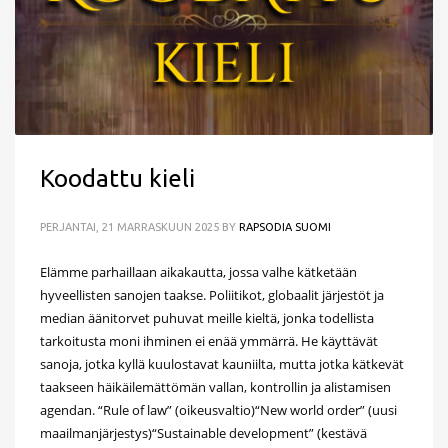
Koodattu kieli
PERJANTAI, 21 MARRASKUUN 2025
BY
RAPSODIA SUOMI
Elämme parhaillaan aikakautta, jossa valhe kätketään
hyveellisten sanojen taakse. Poliitikot, globaalit järjestöt ja
median äänitorvet puhuvat meille kieltä, jonka todellista
tarkoitusta moni ihminen ei enää ymmärrä. He käyttävät
sanoja, jotka kyllä kuulostavat kauniilta, mutta jotka kätkevät
taakseen häikäilemättömän vallan, kontrollin ja alistamisen
agendan. “Rule of law” (oikeusvaltio)“New world order” (uusi
maailmanjärjestys)“Sustainable development” (kestävä