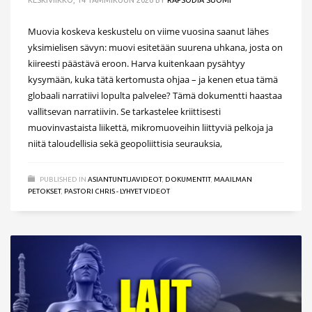
Muovia koskeva keskustelu on viime vuosina saanut lähes
yksimielisen sävyn: muovi esitetään suurena uhkana, josta on
kiireesti päästävä eroon. Harva kuitenkaan pysähtyy
kysymään, kuka tätä kertomusta ohjaa – ja kenen etua tämä
globaali narratiivi lopulta palvelee? Tämä dokumentti haastaa
vallitsevan narratiivin. Se tarkastelee kriittisesti
muovinvastaista liikettä, mikromuoveihin liittyviä pelkoja ja
niitä taloudellisia sekä geopoliittisia seurauksia,
PUBLISHED IN
ASIANTUNTIJAVIDEOT
,
DOKUMENTIT
,
MAAILMAN
PETOKSET
,
PASTORI CHRIS - LYHYET VIDEOT