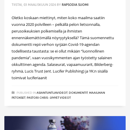
TIISTAI, 03 MAALISKUUN 2026
BY
RAPSODIA SUOMI
Oletko koskaan miettinyt, miten koko maailma saatiin
vuonna 2020 polvilleen – pelkällä pelon lietsonnalla,
perusoikeuksien polkemisella ja ihmisten
ennennäkemättömällä nöyryytyksellä? Tämä suomennettu
dokumentti repii verhon syrjään Covid-19-agendan
todellisesta taustasta: se ei ollut mikään “luonnollinen
pandemia”, vaan vuosikymmenten ajan työstetty salainen
okkulttinen agenda. Salaseurat, vapaamuurarit, Bilderberg-
ryhmä, Lucis Trust (ent. Lucifer Publishing) ja YK:n sisällä
toimivat luciferiaanit
PUBLISHED IN
ASIANTUNTIJAVIDEOT
,
DOKUMENTIT
,
MAAILMAN
PETOKSET
,
PASTORI CHRIS - LYHYET VIDEOT