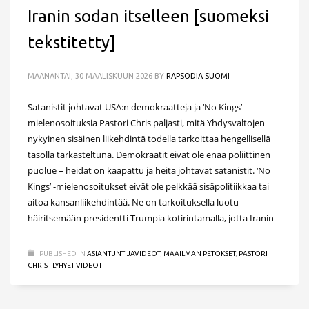
Iranin sodan itselleen [suomeksi
tekstitetty]
MAANANTAI, 30 MAALISKUUN 2026
BY
RAPSODIA SUOMI
Satanistit johtavat USA:n demokraatteja ja ‘No Kings’ -
mielenosoituksia Pastori Chris paljasti, mitä Yhdysvaltojen
nykyinen sisäinen liikehdintä todella tarkoittaa hengellisellä
tasolla tarkasteltuna. Demokraatit eivät ole enää poliittinen
puolue – heidät on kaapattu ja heitä johtavat satanistit. ‘No
Kings’ -mielenosoitukset eivät ole pelkkää sisäpolitiikkaa tai
aitoa kansanliikehdintää. Ne on tarkoituksella luotu
häiritsemään presidentti Trumpia kotirintamalla, jotta Iranin
PUBLISHED IN
ASIANTUNTIJAVIDEOT
,
MAAILMAN PETOKSET
,
PASTORI
CHRIS - LYHYET VIDEOT