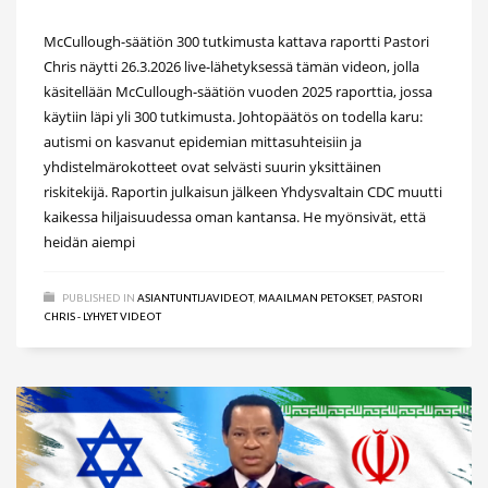
McCullough-säätiön 300 tutkimusta kattava raportti Pastori
Chris näytti 26.3.2026 live-lähetyksessä tämän videon, jolla
käsitellään McCullough-säätiön vuoden 2025 raporttia, jossa
käytiin läpi yli 300 tutkimusta. Johtopäätös on todella karu:
autismi on kasvanut epidemian mittasuhteisiin ja
yhdistelmärokotteet ovat selvästi suurin yksittäinen
riskitekijä. Raportin julkaisun jälkeen Yhdysvaltain CDC muutti
kaikessa hiljaisuudessa oman kantansa. He myönsivät, että
heidän aiempi
PUBLISHED IN
ASIANTUNTIJAVIDEOT
,
MAAILMAN PETOKSET
,
PASTORI
CHRIS - LYHYET VIDEOT