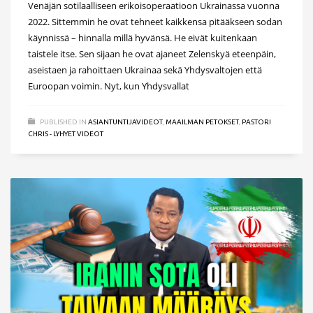
Venäjän sotilaalliseen erikoisoperaatioon Ukrainassa vuonna
2022. Sittemmin he ovat tehneet kaikkensa pitääkseen sodan
käynnissä – hinnalla millä hyvänsä. He eivät kuitenkaan
taistele itse. Sen sijaan he ovat ajaneet Zelenskyä eteenpäin,
aseistaen ja rahoittaen Ukrainaa sekä Yhdysvaltojen että
Euroopan voimin. Nyt, kun Yhdysvallat
PUBLISHED IN
ASIANTUNTIJAVIDEOT
,
MAAILMAN PETOKSET
,
PASTORI
CHRIS - LYHYET VIDEOT