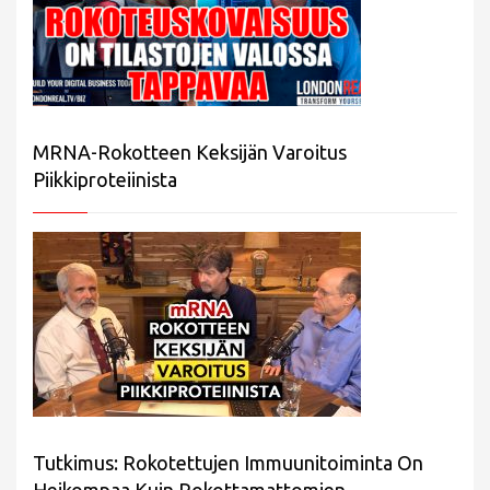
MRNA-Rokotteen Keksijän Varoitus
Piikkiproteiinista
Tutkimus: Rokotettujen Immuunitoiminta On
Heikompaa Kuin Rokottamattomien