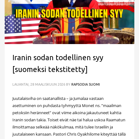
Iranin sodan todellinen syy
[suomeksi tekstitetty]
LAUANTAI, 28 MAALISKUUN 2026
BY
RAPSODIA SUOMI
Juutalaisviha on saatanallista – ja Jumalaa vastaan
asettuminen on puhdasta tyhmyyttä Monet ns. ”maailman
petoksiin heränneet” ovat viime aikoina jakautuneet kahtia
Iranin sodan takia. Toiset eivät näe tai halua uskoa Raamatun
ilmoittamaa selkeää näkökulmaa, mitä tulee Israeliin ja
juutalaiseen kansaan. Pastori Chris Oyakhilome kiteyttää tällä