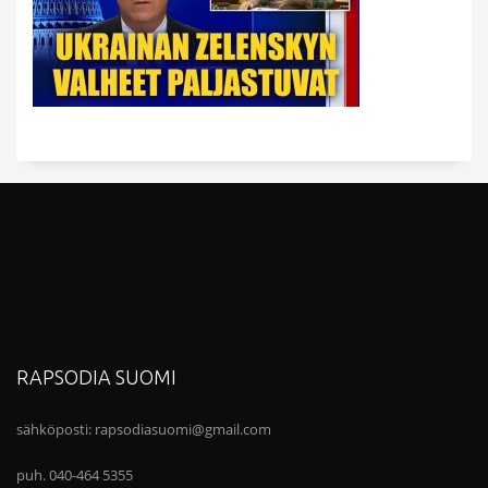
RAPSODIA SUOMI
sähköposti:
rapsodiasuomi@gmail.com
puh. 040-464 5355