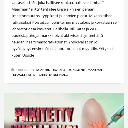
lautasellesi “Se, joka hallitsee ruokaa, hallitsee ihmisiä.”
Maailman “eliitti” tehtailee kriisejä kriisien perään:
ilmastonmuutos, typpikriisi ja lehmien pierut. Mikäpä siihen
ratkaisuksi? Poistetaan perinteinen maatalous ja korvataan se
laboratoriossa kasvatetulla lihalla. Bill Gates ja WEF-
puolestapuhujat markkinoivat aktiivisesti synteettistä
naudanlihaa “ilmastoratkaisuna”. Yhdysvallat on jo
hyväksynyt ensimmäiset laboratoriolihat myyntiin. Yritykset,
kuten Upside
PUBLISHED IN
ASIANTUNTIJAVIDEOT
,
DOKUMENTIT
,
MAAILMAN
PETOKSET
,
PASTORI CHRIS - LYHYET VIDEOT