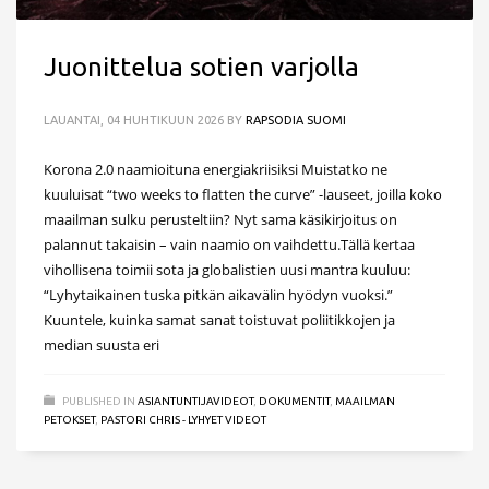
Juonittelua sotien varjolla
LAUANTAI, 04 HUHTIKUUN 2026
BY
RAPSODIA SUOMI
Korona 2.0 naamioituna energiakriisiksi Muistatko ne
kuuluisat “two weeks to flatten the curve” -lauseet, joilla koko
maailman sulku perusteltiin? Nyt sama käsikirjoitus on
palannut takaisin – vain naamio on vaihdettu.Tällä kertaa
vihollisena toimii sota ja globalistien uusi mantra kuuluu:
“Lyhytaikainen tuska pitkän aikavälin hyödyn vuoksi.”
Kuuntele, kuinka samat sanat toistuvat poliitikkojen ja
median suusta eri
PUBLISHED IN
ASIANTUNTIJAVIDEOT
,
DOKUMENTIT
,
MAAILMAN
PETOKSET
,
PASTORI CHRIS - LYHYET VIDEOT