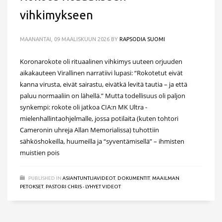
vihkimykseen
MAANANTAI, 09 MAALISKUUN 2026
BY
RAPSODIA SUOMI
Koronarokote oli rituaalinen vihkimys uuteen orjuuden
aikakauteen Virallinen narratiivi lupasi: “Rokotetut eivät
kanna virusta, eivät sairastu, eivätkä levitä tautia – ja että
paluu normaaliin on lähellä.” Mutta todellisuus oli paljon
synkempi: rokote oli jatkoa CIA:n MK Ultra -
mielenhallintaohjelmalle, jossa potilaita (kuten tohtori
Cameronin uhreja Allan Memorialissa) tuhottiin
sähköshokeilla, huumeilla ja “syventämisellä” – ihmisten
muistien pois
PUBLISHED IN
ASIANTUNTIJAVIDEOT
,
DOKUMENTIT
,
MAAILMAN
PETOKSET
,
PASTORI CHRIS - LYHYET VIDEOT