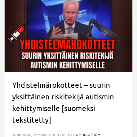
Yhdistelmärokotteet – suurin
yksittäinen riskitekijä autismin
kehittymiselle [suomeksi
tekstitetty]
SUNNUNTAI, 29 MAALISKUUN 2026
BY
RAPSODIA SUOMI