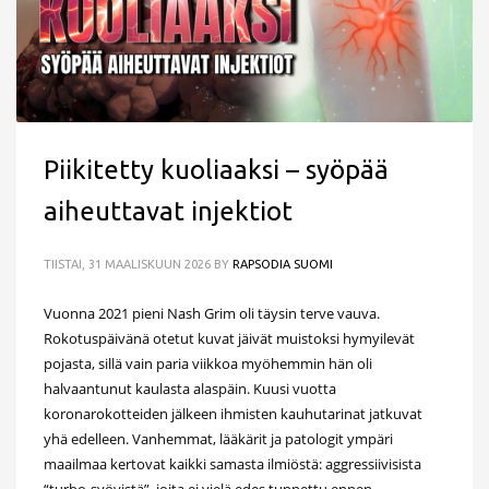
Piikitetty kuoliaaksi – syöpää
aiheuttavat injektiot
TIISTAI, 31 MAALISKUUN 2026
BY
RAPSODIA SUOMI
Vuonna 2021 pieni Nash Grim oli täysin terve vauva.
Rokotuspäivänä otetut kuvat jäivät muistoksi hymyilevät
pojasta, sillä vain paria viikkoa myöhemmin hän oli
halvaantunut kaulasta alaspäin. Kuusi vuotta
koronarokotteiden jälkeen ihmisten kauhutarinat jatkuvat
yhä edelleen. Vanhemmat, lääkärit ja patologit ympäri
maailmaa kertovat kaikki samasta ilmiöstä: aggressiivisista
“turbo-syövistä”, joita ei vielä edes tunnettu ennen