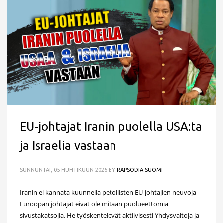
EU-johtajat Iranin puolella USA:ta
ja Israelia vastaan
SUNNUNTAI, 05 HUHTIKUUN 2026
BY
RAPSODIA SUOMI
Iranin ei kannata kuunnella petollisten EU-johtajien neuvoja
Euroopan johtajat eivät ole mitään puolueettomia
sivustakatsojia. He työskentelevät aktiivisesti Yhdysvaltoja ja