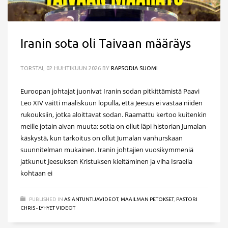
Iranin sota oli Taivaan määräys
TORSTAI, 02 HUHTIKUUN 2026
BY
RAPSODIA SUOMI
Euroopan johtajat juonivat Iranin sodan pitkittämistä Paavi
Leo XIV väitti maaliskuun lopulla, että Jeesus ei vastaa niiden
rukouksiin, jotka aloittavat sodan. Raamattu kertoo kuitenkin
meille jotain aivan muuta: sotia on ollut läpi historian Jumalan
käskystä, kun tarkoitus on ollut Jumalan vanhurskaan
suunnitelman mukainen. Iranin johtajien vuosikymmeniä
jatkunut Jeesuksen Kristuksen kieltäminen ja viha Israelia
kohtaan ei
PUBLISHED IN
ASIANTUNTIJAVIDEOT
,
MAAILMAN PETOKSET
,
PASTORI
CHRIS - LYHYET VIDEOT