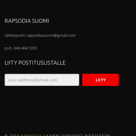
RAPSODIA SUOMI
sähköposti:
rapsodiasuomi@gmail.com
puh. 040-464 5355
LIITY POSTITUSLISTALLE
© 202
6
RAPSODIA
| KAIKKI OIKEUDET PIDÄTETÄÄN