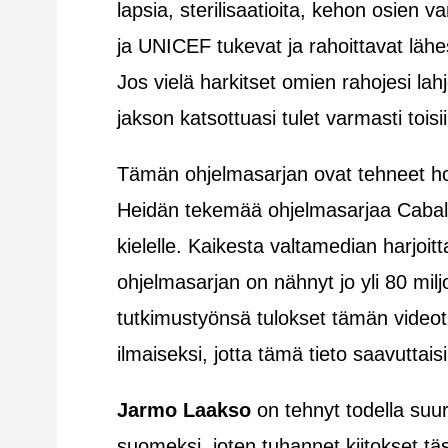
lapsia, sterilisaatioita, kehon osie
ja UNICEF tukevat ja rahoittavat lähes
Jos vielä harkitset omien rahojesi lah
jakson katsottuasi tulet varmasti toisii
Tämän ohjelmasarjan ovat tehneet hol
Heidän tekemää ohjelmasarjaa Cabalin
kielelle. Kaikesta valtamedian harjoi
ohjelmasarjan on nähnyt jo yli 80 mil
tutkimustyönsä tulokset tämän video
ilmaiseksi, jotta tämä tieto saavutt
Jarmo Laakso
on tehnyt todella suu
suomeksi, joten tuhannet kiitokset tä