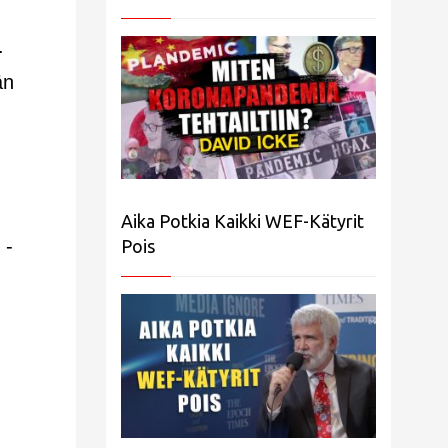
.
än
Aika Potkia Kaikki WEF-Kätyrit
 -
Pois