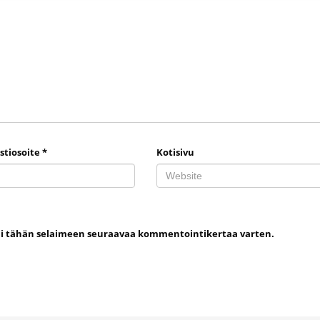
stiosoite
*
Kotisivu
uni tähän selaimeen seuraavaa kommentointikertaa varten.