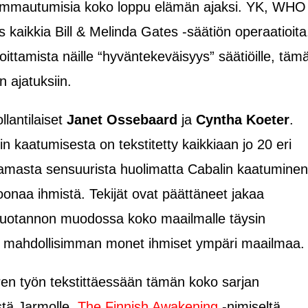
n vammautumisia koko loppu elämän ajaksi. YK, WHO
 kaikkia Bill & Melinda Gates -säätiön operaatioita
joittamista näille “hyväntekeväisyys” säätiöille, täm
n ajatuksiin.
lantilaiset
Janet Ossebaard
ja
Cyntha Koeter
.
 kaatumisesta on tekstitetty kaikkiaan jo 20 eri
ttamasta sensuurista huolimatta Cabalin kaatuminen
joonaa ihmistä. Tekijät ovat päättäneet jakaa
tuotannon muodossa koko maailmalle täysin
aisi mahdollisimman monet ihmiset ympäri maailmaa.
ren työn tekstittäessään tämän koko sarjan
stä Jarmolle.
The Finnish Awakening
-nimiseltä