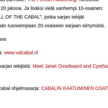
20 jaksoa. Ja lisäksi vielä vanhempi 10-osainen:
OF THE CABAL”, jonka sarjan tekijät
hän tuoreempaan 20-osaiseen sarjaan siirtymistä.
ava
tä:
www.valcabal.nl
arjan tekijöitä:
Meet Janet Ossebaard and Cyntha
Cabal ohjelmasarja:
CABALIN KAATUMINEN OSAT