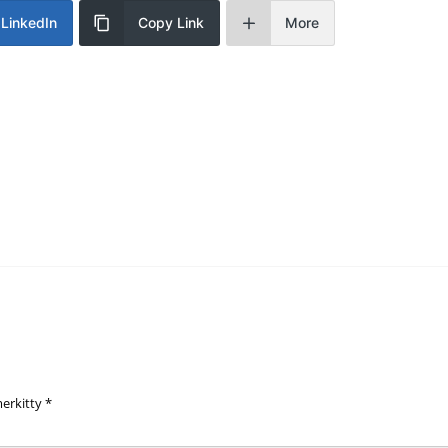
LinkedIn
Copy Link
More
merkitty
*