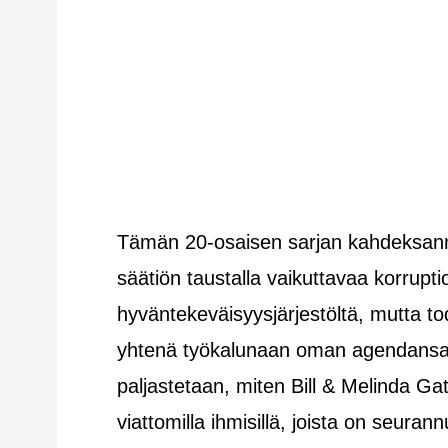
Tämän 20-osaisen sarjan kahdeksanne
säätiön taustalla vaikuttavaa korrupti
hyväntekeväisyysjärjestöltä, mutta to
yhtenä työkalunaan oman agendansa 
paljastetaan, miten Bill & Melinda Ga
viattomilla ihmisillä, joista on seura