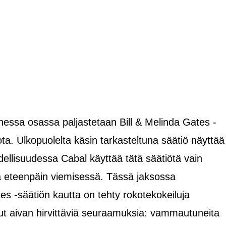
ssa osassa paljastetaan Bill & Melinda Gates -
ota. Ulkopuolelta käsin tarkasteltuna säätiö näyttää
dellisuudessa Cabal käyttää tätä säätiötä vain
eteenpäin viemisessä. Tässä jaksossa
tes -säätiön kautta on tehty rokotekokeiluja
nnut aivan hirvittäviä seuraamuksia: vammautuneita