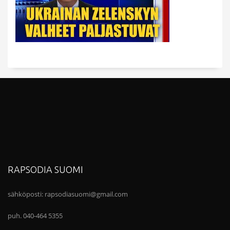
RAPSODIA SUOMI
sähköposti:
rapsodiasuomi@gmail.com
puh. 040-464 5355