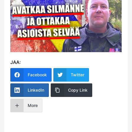
JAA:
Facebook
Twitter
LinkedIn
Copy Link
More