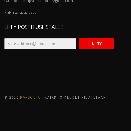
sähköposti:
rapsodiasuomi@gmail.com
puh. 040-464 5355
LIITY POSTITUSLISTALLE
© 202
6
RAPSODIA
| KAIKKI OIKEUDET PIDÄTETÄÄN