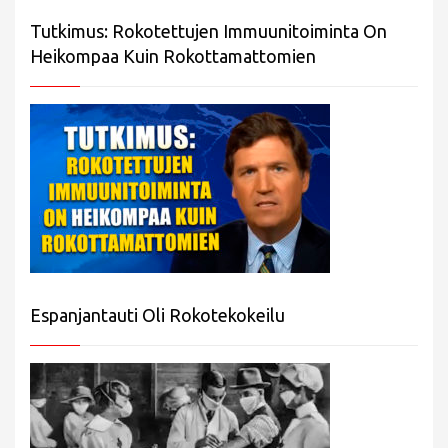
Tutkimus: Rokotettujen Immuunitoiminta On
Heikompaa Kuin Rokottamattomien
Espanjantauti Oli Rokotekokeilu