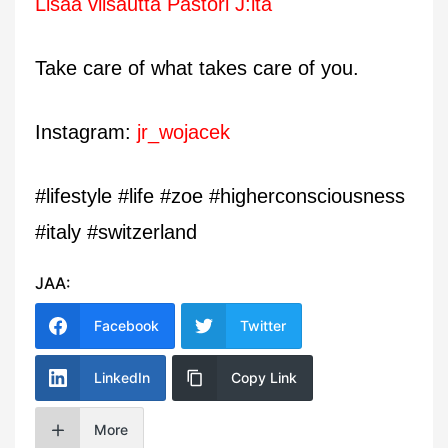
Lisää viisautta Pastori J:ltä
Take care of what takes care of you.
Instagram:
jr_wojacek
#lifestyle #life #zoe #higherconsciousness
#italy #switzerland
JAA:
Facebook
Twitter
LinkedIn
Copy Link
More