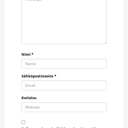
Nimi
*
Sähköpostiosoite
*
Kotisivu