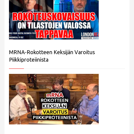
MRNA-Rokotteen Keksijän Varoitus
Piikkiproteiinista