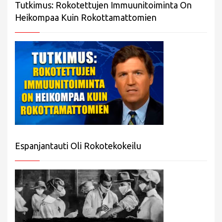
Tutkimus: Rokotettujen Immuunitoiminta On
Heikompaa Kuin Rokottamattomien
Espanjantauti Oli Rokotekokeilu