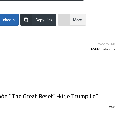
LinkedIn
Copy Link
More
TAGGED UND
THE GREAT RESET
,
TR
òn ”The Great Reset” -kirje Trumpille”
VAS