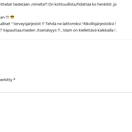
eliat tiedetään ,nimeltä?! On kohtuullista,Pidättää ko henkilöt ,jo
an !?!
iset ” terveysjärjestöt !? Tehdä ne laittomiksi ! Rikollisjärjestöiksi !
 Vapauttaa,maiden ,Itsenäisyys ?! , Islam on kiellettävä kaikkialla ! .
merkitty
*