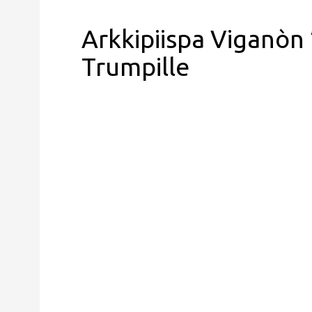
Arkkipiispa Viganòn 
Trumpille