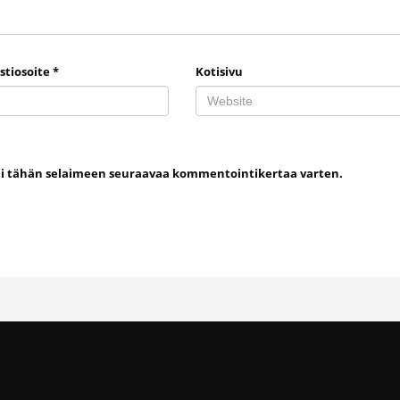
stiosoite
*
Kotisivu
uni tähän selaimeen seuraavaa kommentointikertaa varten.