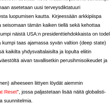
maan asetetaan uusi terveysdiktatuuri
sta luopumisen kautta. Kirjeessään arkkipiispa
a seisomaan tämän kaiken tiellä sekä kehottaa
umpi näistä USA:n presidenttiehdokkaista on todel
ja kumpi taas ajamassa syvän valtion (deep state)
aikilta yhdysvaltalaisilta ja lopulta eliitin
estöltä aivan tavallisetkin perusihmisoikeudet ja
en) aiheeseen liittyen löydät aiemmin
t Reset
”, jossa paljastetaan lisää näitä globalisti-
a suunnitelmia.