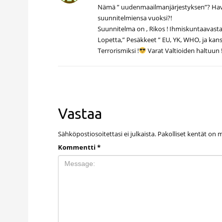
Nämä ” uudenmaailmanjärjestyksen”? Havitt
suunnitelmiensa vuoksi?!
Suunnitelma on , Rikos ! Ihmiskuntaavasta
Lopetta,” Pesäkkeet ” EU, YK, WHO, ja kansall
Terrorismiksi !
Varat Valtioiden haltuun !?
Vastaa
Sähköpostiosoitettasi ei julkaista.
Pakolliset kentät on 
Kommentti
*