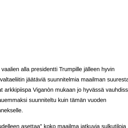
vaalien alla presidentti Trumpille jälleen hyvin
altaeliitin jäätäviä suunnitelmia maailman suurest
at arkkipiispa Viganòn mukaan jo hyvässä vauhdis
kauemmaksi suunniteltu kuin tämän vuoden
nekselle.
udelleen asettaa” koko maailma jatkuvia sulkutiloja