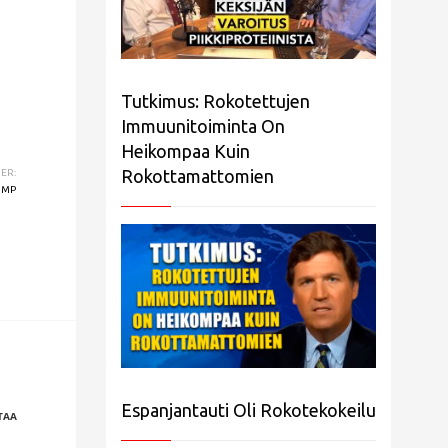
Tutkimus: Rokotettujen
Immuunitoiminta On
Heikompaa Kuin
Rokottamattomien
ER:
UMP
Espanjantauti Oli Rokotekokeilu
TAA