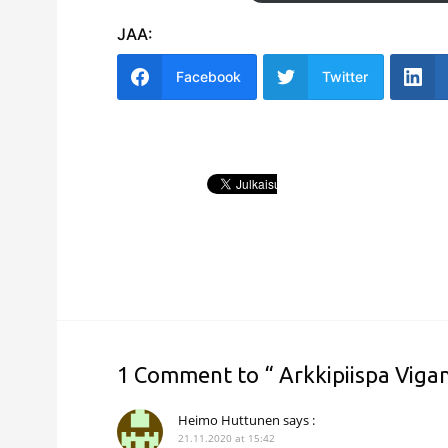
JAA:
Facebook
Twitter
1 Comment to “ Arkkipiispa Vigan
Heimo Huttunen
says :
21.11.2020 at 15:42