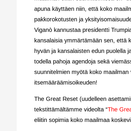
apuna käyttäen niin, että koko maail
pakkorokotusten ja yksityisomaisuude
Viganò kannustaa presidentti Trumpi
kansalaisia ymmärtämään sen, että k
hyvän ja kansalaisten edun puolella 
todella pahoja agendoja sekä viemässä k
suunnitelmien myötä koko maailman vä
itsemääräämisoikeuden!
The Great Reset (uudelleen asettamin
tekstittämältämme videolta “
The Grea
eliitin sopimia koko maailmaa koskevi