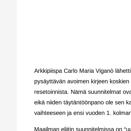
Arkkipiispa Carlo Maria Viganò lähetti 
pysäyttävän avoimen kirjeen koskien v
resetoinnista. Nämä suunnitelmat ov
eikä niiden täytäntöönpano ole sen 
vaihteeseen ja ensi vuoden 1. kolman
Maailman eliitin suunnitelmissa on “u