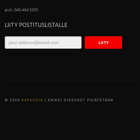
puh. 040-464 5355
LIITY POSTITUSLISTALLE
© 202
6
RAPSODIA
| KAIKKI OIKEUDET PIDÄTETÄÄN