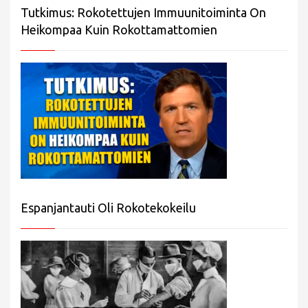
Tutkimus: Rokotettujen Immuunitoiminta On
Heikompaa Kuin Rokottamattomien
Espanjantauti Oli Rokotekokeilu