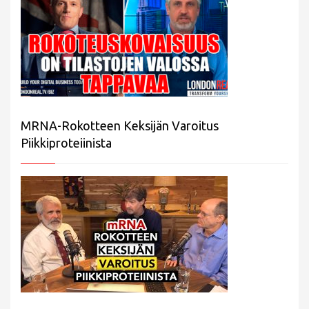
MRNA-Rokotteen Keksijän Varoitus
Piikkiproteiinista