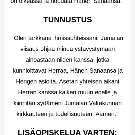
on oikeassa ja noudata Hänen Sanaansa.
TUNNUSTUS
“Olen tarkkana ihmissuhteissani. Jumalan
viisaus ohjaa minua ystävystymään
ainoastaan niiden kanssa, jotka
kunnioittavat Herraa, Hänen Sanaansa ja
Hengen asioita. Asetan yhteisen aikani
Herran kanssa kaiken muun edelle ja
kiinnitän sydämeni Jumalan Valtakunnan
kirkkauteen ja todellisuuteen. Aamen.”
LISÄOPISKELUA VARTEN: