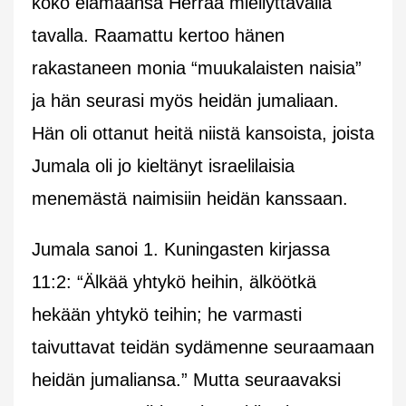
koko elämäänsä Herraa miellyttävällä
tavalla. Raamattu kertoo hänen
rakastaneen monia “muukalaisten naisia”
ja hän seurasi myös heidän jumaliaan.
Hän oli ottanut heitä niistä kansoista, joista
Jumala oli jo kieltänyt israelilaisia
menemästä naimisiin heidän kanssaan.
Jumala sanoi 1. Kuningasten kirjassa
11:2: “Älkää yhtykö heihin, älköötkä
hekään yhtykö teihin; he varmasti
taivuttavat teidän sydämenne seuraamaan
heidän jumaliansa.” Mutta seuraavaksi