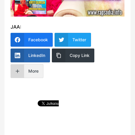
JAA:
Facebook
Twitter
LinkedIn
Copy Link
More