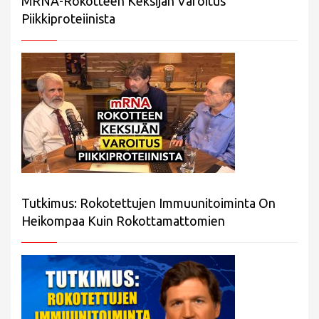
MRNA-Rokotteen Keksijän Varoitus
Piikkiproteiinista
Tutkimus: Rokotettujen Immuunitoiminta On
Heikompaa Kuin Rokottamattomien