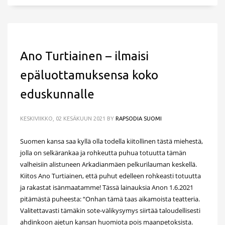
Ano Turtiainen – ilmaisi
epäluottamuksensa koko
eduskunnalle
KESKIVIIKKO, 02 KESÄKUUN 2021
BY
RAPSODIA SUOMI
Suomen kansa saa kyllä olla todella kiitollinen tästä miehestä,
jolla on selkärankaa ja rohkeutta puhua totuutta tämän
valheisiin alistuneen Arkadianmäen pelkurilauman keskellä.
Kiitos Ano Turtiainen, että puhut edelleen rohkeasti totuutta
ja rakastat isänmaatamme! Tässä lainauksia Anon 1.6.2021
pitämästä puheesta: “Onhan tämä taas aikamoista teatteria.
Valitettavasti tämäkin sote-välikysymys siirtää taloudellisesti
ahdinkoon ajetun kansan huomiota pois maanpetoksista.