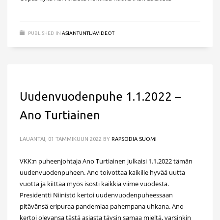
PUBLISHED IN
ASIANTUNTIJAVIDEOT
Uudenvuodenpuhe 1.1.2022 –
Ano Turtiainen
LAUANTAI, 01 TAMMIKUUN 2022
BY
RAPSODIA SUOMI
VKK:n puheenjohtaja Ano Turtiainen julkaisi 1.1.2022 tämän
uudenvuodenpuheen. Ano toivottaa kaikille hyvää uutta
vuotta ja kiittää myös isosti kaikkia viime vuodesta.
Presidentti Niinistö kertoi uudenvuodenpuheessaan
pitävänsä eripuraa pandemiaa pahempana uhkana. Ano
kertoi olevansa tästä asiasta täysin samaa mieltä, varsinkin