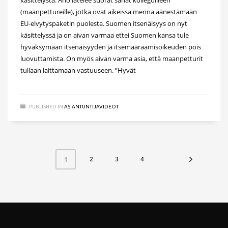
(maanpettureille), jotka ovat aikeissa mennä äänestämään
EU-elvytyspaketin puolesta. Suomen itsenäisyys on nyt
käsittelyssä ja on aivan varmaa ettei Suomen kansa tule
hyväksymään itsenäisyyden ja itsemääräämisoikeuden pois
luovuttamista. On myös aivan varma asia, että maanpetturit
tullaan laittamaan vastuuseen. ”Hyvät
PUBLISHED IN
ASIANTUNTIJAVIDEOT
2
3
4
1