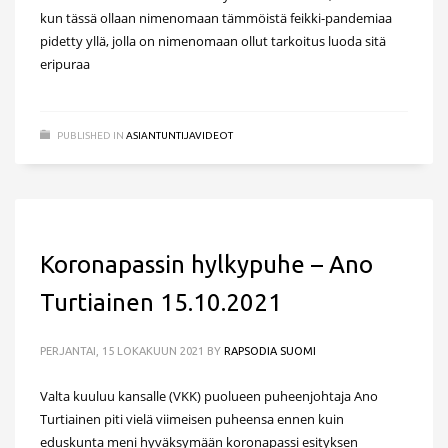
kun tässä ollaan nimenomaan tämmöistä feikki-pandemiaa
pidetty yllä, jolla on nimenomaan ollut tarkoitus luoda sitä
eripuraa
PUBLISHED IN
ASIANTUNTIJAVIDEOT
Koronapassin hylkypuhe – Ano
Turtiainen 15.10.2021
PERJANTAI, 15 LOKAKUUN 2021
BY
RAPSODIA SUOMI
Valta kuuluu kansalle (VKK) puolueen puheenjohtaja Ano
Turtiainen piti vielä viimeisen puheensa ennen kuin
eduskunta meni hyväksymään koronapassi esityksen