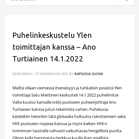
Puhelinkeskustelu Ylen
toimittajan kanssa – Ano
Turtiainen 14.1.2022
KESKIVIIKKO, 19 TAMMIKUUN 2022
BY
RAPSODIA SUOMI
Meiltä ollaan viemässä itsenäisyys ja tuhkatkin pesästä Ylen
toimittaja Satu Miettinen keskusteli 14.1.2022 puhelimitse
Valta kuuluu kansalle (vkk) puolueen puheenjohtaja Ano
Turtiaisen kanssa jutun tekemistä varten. Puhelussa
käsiteltiin tietenkin tätä globaalia hulluutta rokotteineen sekä
VKK puolueen nopeaa kasvua ja myös kaiken VKK:n
toiminnan taustalla vahvasti vaikuttavaa hengellistä puolta.
Olipas kyllä harvinaista herkkua kuulla ihan asiallista