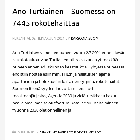
Ano Turtiainen – Suomessa on
7445 rokotehaittaa
PERJANTAI, 02 HEINÄKUUN 2021
BY
RAPSODIA SUOMI
Ano Turtiaisen viimeinen puheenvuoro 2.7.2021 ennen kesän
istuntotaukoa. Ano Turtiainen piti vielä varsin ytimekkään
puheen ennen eduskunnan kesätaukoa. Lyhyessä puheessa
ehdittiin nostaa esiin mm. THL:n ja hallituksen ajama
apartheidin ja holokaustin kaltainen syrjintä, rokotehaitat,
Suomen itsenäisyyden luovuttaminen, uusi
maailmanjärjestys, Agenda 2030 ja vielä kirsikkana kakun
päälle Maailman talousfoorumi kataline suunnitelmineen:
“Vuonna 2030 olet onnellinen ja
PUBLISHED IN
ASIANTUNTIJAVIDEOT
,
ROKOTE -VIDEOT