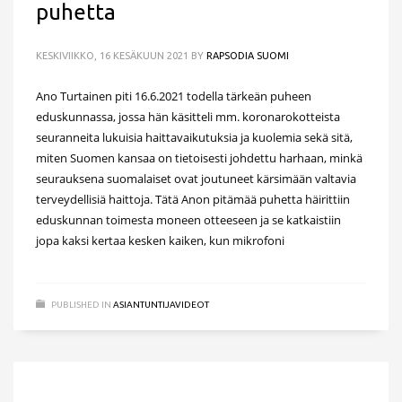
puhetta
KESKIVIIKKO, 16 KESÄKUUN 2021
BY
RAPSODIA SUOMI
Ano Turtainen piti 16.6.2021 todella tärkeän puheen
eduskunnassa, jossa hän käsitteli mm. koronarokotteista
seuranneita lukuisia haittavaikutuksia ja kuolemia sekä sitä,
miten Suomen kansaa on tietoisesti johdettu harhaan, minkä
seurauksena suomalaiset ovat joutuneet kärsimään valtavia
terveydellisiä haittoja. Tätä Anon pitämää puhetta häirittiin
eduskunnan toimesta moneen otteeseen ja se katkaistiin
jopa kaksi kertaa kesken kaiken, kun mikrofoni
PUBLISHED IN
ASIANTUNTIJAVIDEOT