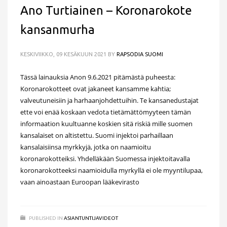
Ano Turtiainen – Koronarokote
kansanmurha
KESKIVIIKKO, 09 KESÄKUUN 2021
BY
RAPSODIA SUOMI
Tässä lainauksia Anon 9.6.2021 pitämästä puheesta:
Koronarokotteet ovat jakaneet kansamme kahtia;
valveutuneisiin ja harhaanjohdettuihin. Te kansanedustajat
ette voi enää koskaan vedota tietämättömyyteen tämän
informaation kuultuanne koskien sitä riskiä mille suomen
kansalaiset on altistettu. Suomi injektoi parhaillaan
kansalaisiinsa myrkkyjä, jotka on naamioitu
koronarokotteiksi. Yhdelläkään Suomessa injektoitavalla
koronarokotteeksi naamioidulla myrkyllä ei ole myyntilupaa,
vaan ainoastaan Euroopan lääkevirasto
PUBLISHED IN
ASIANTUNTIJAVIDEOT