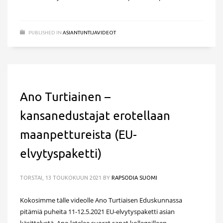
PUBLISHED IN
ASIANTUNTIJAVIDEOT
Ano Turtiainen –
kansanedustajat erotellaan
maanpettureista (EU-
elvytyspaketti)
TORSTAI, 13 TOUKOKUUN 2021
BY
RAPSODIA SUOMI
Kokosimme tälle videolle Ano Turtiaisen Eduskunnassa
pitämiä puheita 11-12.5.2021 EU-elvytyspaketti asian
käsittelystä. Ano latelee suorat sanat kollegoilleen