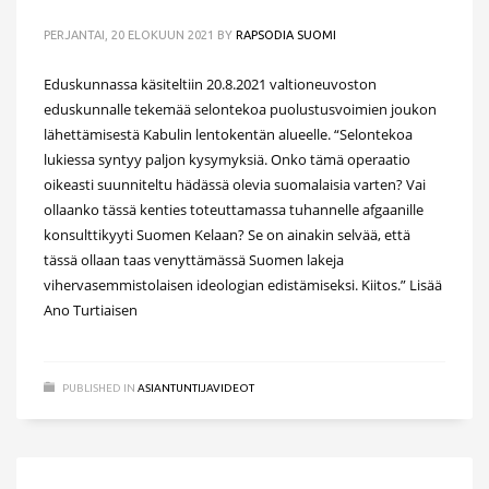
PERJANTAI, 20 ELOKUUN 2021
BY
RAPSODIA SUOMI
Eduskunnassa käsiteltiin 20.8.2021 valtioneuvoston
eduskunnalle tekemää selontekoa puolustusvoimien joukon
lähettämisestä Kabulin lentokentän alueelle. “Selontekoa
lukiessa syntyy paljon kysymyksiä. Onko tämä operaatio
oikeasti suunniteltu hädässä olevia suomalaisia varten? Vai
ollaanko tässä kenties toteuttamassa tuhannelle afgaanille
konsulttikyyti Suomen Kelaan? Se on ainakin selvää, että
tässä ollaan taas venyttämässä Suomen lakeja
vihervasemmistolaisen ideologian edistämiseksi. Kiitos.” Lisää
Ano Turtiaisen
PUBLISHED IN
ASIANTUNTIJAVIDEOT