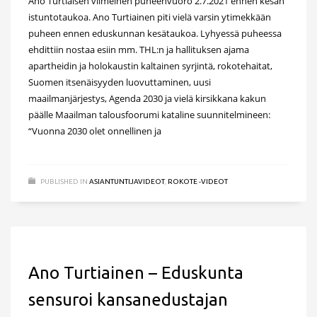
Ano Turtiaisen viimeinen puheenvuoro 2.7.2021 ennen kesän
istuntotaukoa. Ano Turtiainen piti vielä varsin ytimekkään
puheen ennen eduskunnan kesätaukoa. Lyhyessä puheessa
ehdittiin nostaa esiin mm. THL:n ja hallituksen ajama
apartheidin ja holokaustin kaltainen syrjintä, rokotehaitat,
Suomen itsenäisyyden luovuttaminen, uusi
maailmanjärjestys, Agenda 2030 ja vielä kirsikkana kakun
päälle Maailman talousfoorumi kataline suunnitelmineen:
“Vuonna 2030 olet onnellinen ja
PUBLISHED IN
ASIANTUNTIJAVIDEOT
,
ROKOTE -VIDEOT
Ano Turtiainen – Eduskunta
sensuroi kansanedustajan