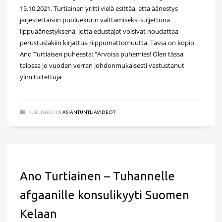
15.10.2021. Turtiainen yritti vielä esittää, että äänestys
järjestettäisiin puoluekurin välttämiseksi suljettuna
lippuäänestyksenä, jotta edustajat voisivat noudattaa
perustuslakiin kirjattua riippumattomuutta. Tässä on kopio
Ano Turtiaisen puheesta: “Arvoisa puhemies! Olen tässä
talossa jo vuoden verran johdonmukaisesti vastustanut
ylimitoitettuja
PUBLISHED IN
ASIANTUNTIJAVIDEOT
Ano Turtiainen – Tuhannelle
afgaanille konsulikyyti Suomen
Kelaan