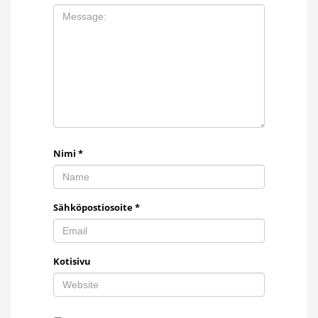
Nimi
*
Sähköpostiosoite
*
Kotisivu