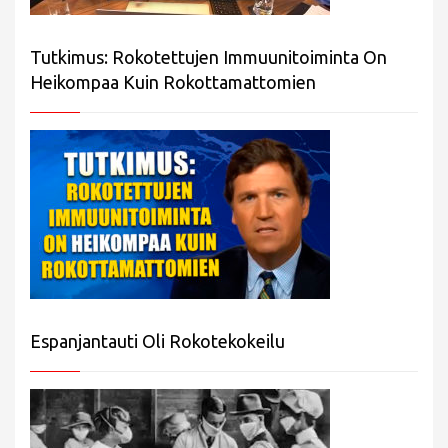
Tutkimus: Rokotettujen Immuunitoiminta On
Heikompaa Kuin Rokottamattomien
Espanjantauti Oli Rokotekokeilu