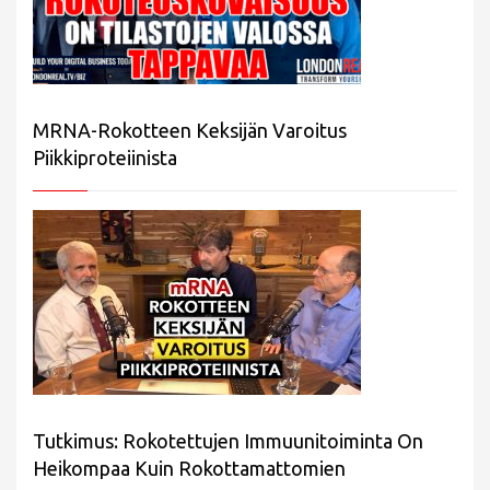
MRNA-Rokotteen Keksijän Varoitus
Piikkiproteiinista
Tutkimus: Rokotettujen Immuunitoiminta On
Heikompaa Kuin Rokottamattomien