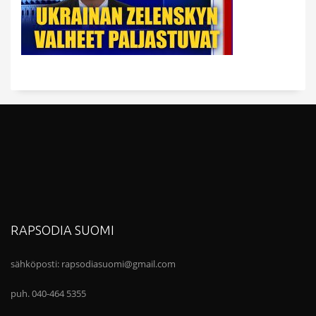
RAPSODIA SUOMI
sähköposti:
rapsodiasuomi@gmail.com
puh. 040-464 5355