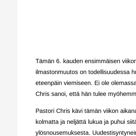
Tämän 6. kauden ensimmäisen viikon v
ilmastonmuutos on todellisuudessa hu
eteenpäin viemiseen. Ei ole olemassa
Chris sanoi, että hän tulee myöhemmi
Pastori Chris kävi tämän viikon aikana
kolmatta ja neljättä lukua ja puhui si
ylösnousemuksesta. Uudestisyntyneinä