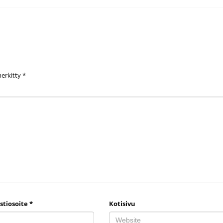
merkitty
*
stiosoite
*
Kotisivu