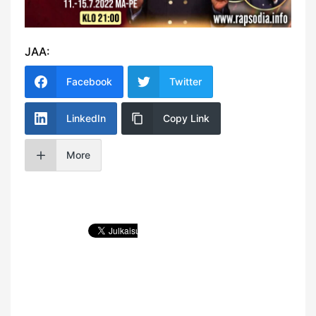
JAA:
Facebook
Twitter
LinkedIn
Copy Link
More