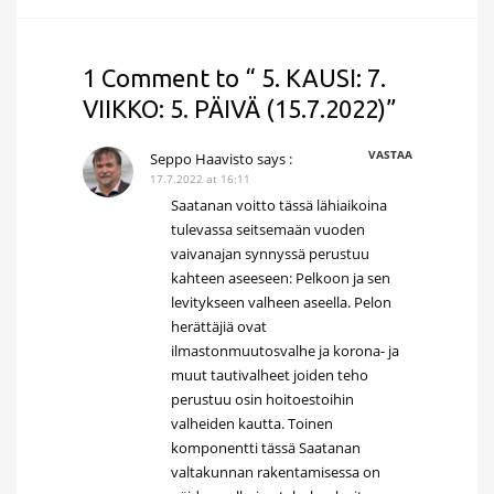
1 Comment to “ 5. KAUSI: 7.
VIIKKO: 5. PÄIVÄ (15.7.2022)”
VASTAA
Seppo Haavisto
says :
17.7.2022 at 16:11
Saatanan voitto tässä lähiaikoina
tulevassa seitsemaän vuoden
vaivanajan synnyssä perustuu
kahteen aseeseen: Pelkoon ja sen
levitykseen valheen aseella. Pelon
herättäjiä ovat
ilmastonmuutosvalhe ja korona- ja
muut tautivalheet joiden teho
perustuu osin hoitoestoihin
valheiden kautta. Toinen
komponentti tässä Saatanan
valtakunnan rakentamisessa on