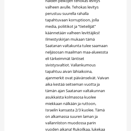
näiden pelkojen tehokas levitys
valheen avulle. Tehokas levitys
perustuu suurella rahalla
tapahtuvaan korruptioon, jolla
media, poliitikot ja “tieteilijät”
käännetään valheen levittäjiksi!
Ilmestyskirjan mukaan tämä
Saatanan valtakunta tulee saamaan
neljäsosan maailman maa-alueessta
eli tärkeimmät läntiset
sivistysvaltiot. Vallankumous
tapahtuu aivan lähiaikoina,
ajanmerkit ovat päivänselvät. Vaivan
aika kestää seitseman vuotta ja
tämän ajan Saatanan valtakunnan
asukkaista kolmasosa kuolee
miekkaan nälkään ja ruttoon,
Israelin kansasta 2/3 kuolee. Tämä
on alkamassa suuren laman ja
vallanriiston muodossa parin
vuoden aikana! Rukoilkaa, lukekaa