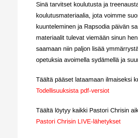
Sinä tarvitset koulutusta ja treenaus
koulutusmateriaalia, jota voimme suosi
kuunteleminen ja Rapsodia päivän san
materiaalit tulevat viemään sinun heng
saamaan niin paljon lisää ymmärrystä j
opetuksia avoimella sydämellä ja suurel
Täältä pääset lataamaan ilmaiseksi
Todellisuuksista pdf-versiot
Täältä löytyy kaikki Pastori Chrisin 
Pastori Chrisin LIVE-lähetykset