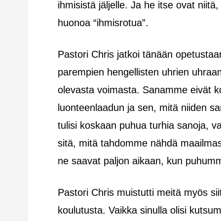
ihmisistä jäljelle. Ja he itse ovat niit
huonoa “ihmisrotua”.
Pastori Chris jatkoi tänään opetustaa
parempien hengellisten uhrien uhraam
olevasta voimasta. Sanamme eivät ko
luonteenlaadun ja sen, mitä niiden san
tulisi koskaan puhua turhia sanoja,
sitä, mitä tahdomme nähdä maailmas
ne saavat paljon aikaan, kun puhum
Pastori Chris muistutti meitä myös siit
koulutusta. Vaikka sinulla olisi kutsum