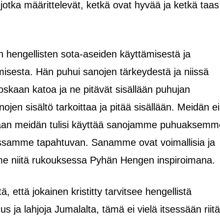
ä, jotka määrittelevät, ketkä ovat hyvää ja ketkä taas
n hengellisten sota-aseiden käyttämisestä ja
isesta. Hän puhui sanojen tärkeydestä ja niissä
skaan katoa ja ne pitävät sisällään puhujan
ojen sisältö tarkoittaa ja pitää sisällään. Meidän ei
 vaan meidän tulisi käyttää sanojamme puhuaksemm
samme tapahtuvan. Sanamme ovat voimallisia ja
me niitä rukouksessa Pyhän Hengen inspiroimana.
ä, että jokainen kristitty tarvitsee hengellistä
us ja lahjoja Jumalalta, tämä ei vielä itsessään riitä