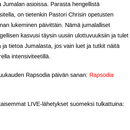
ta Jumalan asioissa. Parasta hengellistä
tella, on tietenkin Pastori Chrisin opetusten
an lukeminen päivittäin. Nämä jumalalliset
ellisen kasvusi täysin uusiin ulottuvuuksiin ja tulet
a tietoa Jumalasta, jos vain luet ja tutkit näitä
la intensiviteetillä.
 kuukauden Rapsodia päivän sanan:
Rapsodia
aikaisemmat LIVE-lähetykset suomeksi tulkattuina: