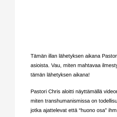
Tämän illan lähetyksen aikana Pastori 
asioista. Vau, miten mahtavaa ilmes
tämän lähetyksen aikana!
Pastori Chris aloitti näyttämällä video
miten transhumanismissa on todellis
jotka ajattelevat että “huono osa” ihmi