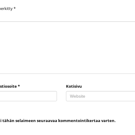
merkitty
*
stiosoite
*
Kotisivu
uni tähän selaimeen seuraavaa kommentointikertaa varten.