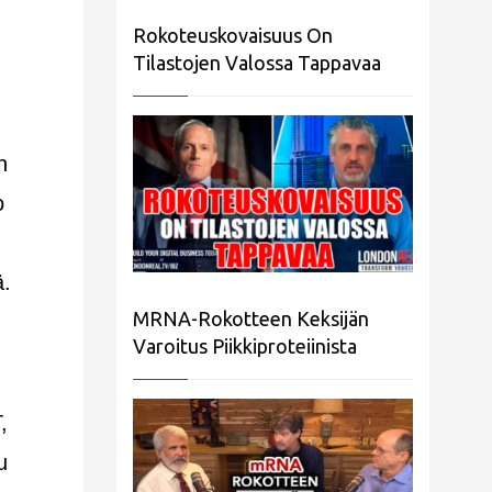
Rokoteuskovaisuus On
Tilastojen Valossa Tappavaa
n
o
ä.
MRNA-Rokotteen Keksijän
Varoitus Piikkiproteiinista
,
u