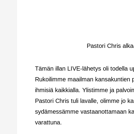
Pastori Chris al
Tämän illan LIVE-lähetys oli todella u
Rukoilimme maailman kansakuntien pu
ihmisiä kaikkialla. Ylistimme ja palv
Pastori Chris tuli lavalle, olimme jo 
sydämessämme vastaanottamaan kaiken 
varattuna.