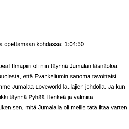
kaa opettamaan kohdassa: 1:04:50
pea! Ilmapiiri oli niin täynnä Jumalan läsnäoloa!
olesta, että Evankeliumin sanoma tavoittaisi
oimme Jumalaa Loveworld laulajien johdolla. Ja kun
kaikki täynnä Pyhää Henkeä ja valmiita
sen, mitä Jumalalla oli meille tätä iltaa varten