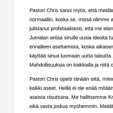
Pastori Chris sanoi myös, että meidän ei
normaaliin, koska se, missä olimme a
julistanut profetaalisesti, että me e
Jumalan antaa sinulle uusia ideoita 
ennalleen asettamista, koska aikaise
käyttää sinua luomaan uutta taloutta
Mahdollisuuksia on kaikkialla ja nii
Pastori Chris opetti tänään siitä, mit
kaikki aseet. Heillä ei ole enää mitä
aseista riisuttuina. Me hallitsemme K
eikä vasta joskus myöhemmin. Meidä