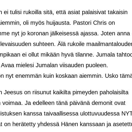
 tulisi rukoilla sitä, että asiat palaisivat takaisin
iemmin, oli myös huijausta. Pastori Chris on
lämme nyt jo koronan jälkeisessä ajassa. Joten anna
tulevaisuuden suhteen. Älä rukoile maailmantaloude
mpikaan ei ollut mikään hyvä tilanne. Jumala tahto
. Avaa mielesi Jumalan viisauden puoleen.
tä on nyt enemmän kuin koskaan aiemmin. Usko täm
en Jeesus on riisunut kaikilta pimeyden paholaisilta
än voimaa. Ja edelleen tänä päivänä demonit ovat
ristuksen kanssa taivaallisessa ulottuvuudessa NYT
t on herätetty yhdessä Hänen kanssaan ja asetett