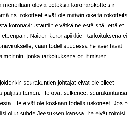
tä meneillään olevia petoksia koronarokotteisiin
ämä ns. rokotteet eivät ole mitään oikeita rokotteita
a koronavirustautiin eivätkä ne estä sitä, että et
ia eteenpäin. Näiden koronapiikkien tarkoituksena ei
onavirukselle, vaan todellisuudessa he asentavat
jelmoinnin, jonka tarkoituksena on ihmisten
joidenkin seurakuntien johtajat eivät ole olleet
a paljasti tämän. He ovat sulkeneet seurakuntansa
esta. He eivät ole koskaan todella uskoneet. Jos h
 olisi ollut suhde Jeesuksen kanssa, he eivät toimisi