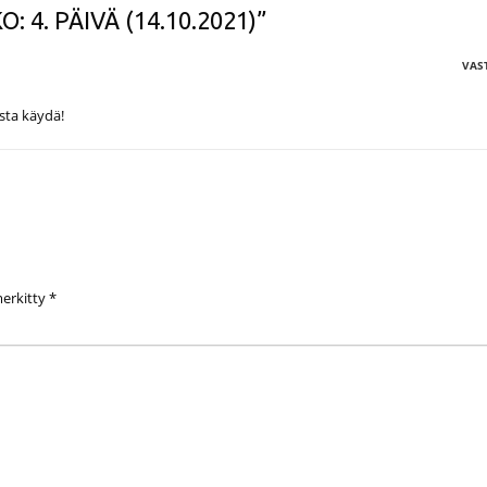
O: 4. PÄIVÄ (14.10.2021)”
VAS
ista käydä!
merkitty
*