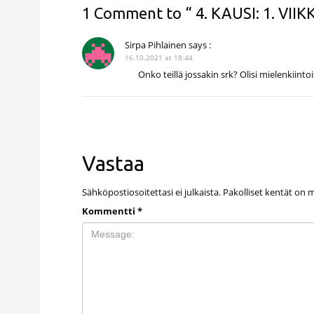
1 Comment to “ 4. KAUSI: 1. VIIKK
Sirpa Pihlainen
says :
16.10.2021 at 18:44
Onko teillä jossakin srk? Olisi mielenkiinto
Vastaa
Sähköpostiosoitettasi ei julkaista.
Pakolliset kentät on 
Kommentti
*