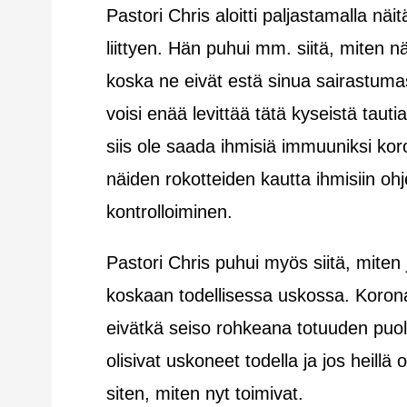
Pastori Chris aloitti paljastamalla näi
liittyen. Hän puhui mm. siitä, miten n
koska ne eivät estä sinua sairastumast
voisi enää levittää tätä kyseistä taut
siis ole saada ihmisiä immuuniksi kor
näiden rokotteiden kautta ihmisiin oh
kontrolloiminen.
Pastori Chris puhui myös siitä, miten 
koskaan todellisessa uskossa. Koron
eivätkä seiso rohkeana totuuden puol
olisivat uskoneet todella ja jos heillä
siten, miten nyt toimivat.