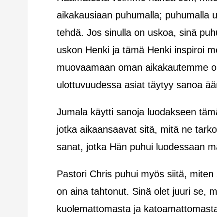
aikakausiaan puhumalla; puhumalla us
tehdä. Jos sinulla on uskoa, sinä puh
uskon Henki ja tämä Henki inspiroi 
muovaamaan oman aikakautemme ole
ulottuvuudessa asiat täytyy sanoa ää
Jumala käytti sanoja luodakseen tä
jotka aikaansaavat sitä, mitä ne tark
sanat, jotka Hän puhui luodessaan maai
Pastori Chris puhui myös siitä, miten
on aina tahtonut. Sinä olet juuri se, 
kuolemattomasta ja katoamattomasta