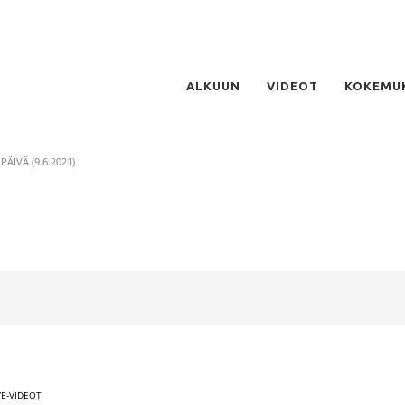
ALKUUN
VIDEOT
KOKEMU
 PÄIVÄ (9.6.2021)
VE-VIDEOT