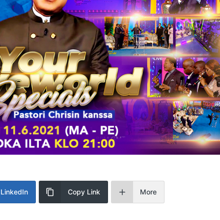
LinkedIn
Copy Link
More