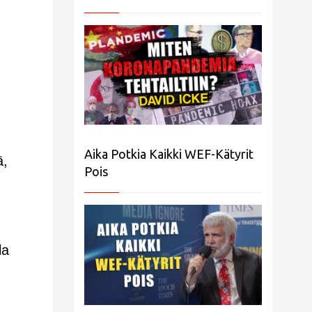
Aika Potkia Kaikki WEF-Kätyrit
ä,
Pois
la