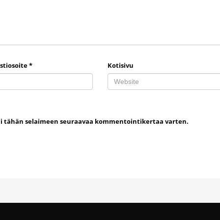
stiosoite
*
Kotisivu
uni tähän selaimeen seuraavaa kommentointikertaa varten.