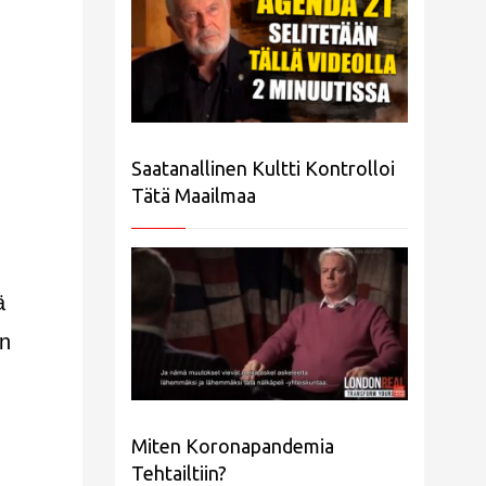
Saatanallinen Kultti Kontrolloi
Tätä Maailmaa
ä
än
Miten Koronapandemia
Tehtailtiin?