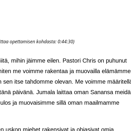
oittaa opettamisen kohdasta: 0:44:30)
iitä, mihin jäimme eilen. Pastori Chris on puhunut
ä, miten me voimme rakentaa ja muovailla elämämme
in sen itse tahdomme olevan. Me voimme määritell
tänä päivänä. Jumala laittaa oman Sanansa meid
 ulos ja muovaisimme sillä oman maailmamme
 uskon miehet rakensivat ja ohjasivat omia