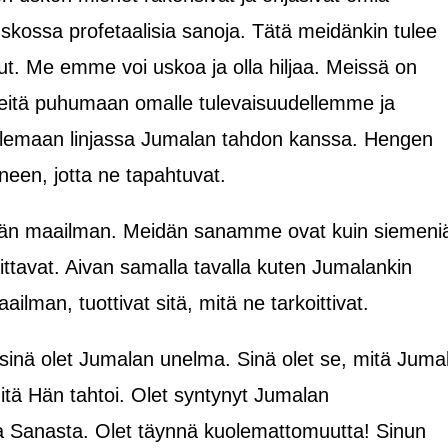
kossa profetaalisia sanoja. Tätä meidänkin tulee
ut. Me emme voi uskoa ja olla hiljaa. Meissä on
meitä puhumaan omalle tulevaisuudellemme ja
maan linjassa Jumalan tahdon kanssa. Hengen
neen, jotta ne tapahtuvat.
män maailman. Meidän sanamme ovat kuin siemeni
oittavat. Aivan samalla tavalla kuten Jumalankin
lman, tuottivat sitä, mitä ne tarkoittivat.
 sinä olet Jumalan unelma. Sinä olet se, mitä Juma
mitä Hän tahtoi. Olet syntynyt Jumalan
 Sanasta. Olet täynnä kuolemattomuutta! Sinun