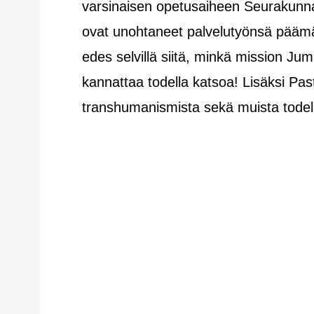
varsinaisen opetusaiheen Seurakunnan 
ovat unohtaneet palvelutyönsä päämää
edes selvillä siitä, minkä mission J
kannattaa todella katsoa! Lisäksi Past
transhumanismista sekä muista todella