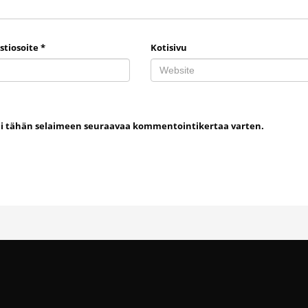
stiosoite
*
Kotisivu
uni tähän selaimeen seuraavaa kommentointikertaa varten.