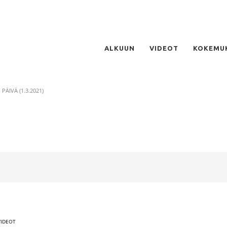
ALKUUN
VIDEOT
KOKEMU
. PÄIVÄ (1.3.2021)
VIDEOT