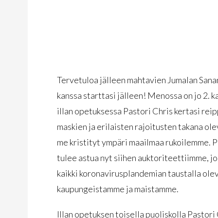
Tervetuloa jälleen mahtavien Jumalan Sanan
kanssa starttasi jälleen! Menossa on jo 2. k
illan opetuksessa Pastori Chris kertasi reip
maskien ja erilaisten rajoitusten takana ole
me kristityt ympäri maailmaa rukoilemme. Pa
tulee astua nyt siihen auktoriteettiimme, j
kaikki koronavirusplandemian taustalla olev
kaupungeistamme ja maistamme.
Illan opetuksen toisella puoliskolla Pastor