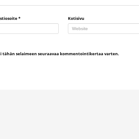
stiosoite
*
Kotisivu
uni tähän selaimeen seuraavaa kommentointikertaa varten.