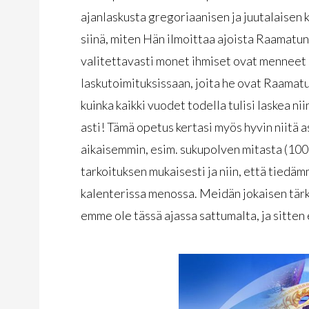
ajanlaskusta gregoriaanisen ja juutalaisen k
siinä, miten Hän ilmoittaa ajoista Raamatun 
valitettavasti monet ihmiset ovat menneet 
laskutoimituksissaan, joita he ovat Raamatu
kuinka kaikki vuodet todella tulisi laskea ni
asti! Tämä opetus kertasi myös hyvin niitä as
aikaisemmin, esim. sukupolven mitasta (100 
tarkoituksen mukaisesti ja niin, että tiedä
kalenterissa menossa. Meidän jokaisen tär
emme ole tässä ajassa sattumalta, ja sitten