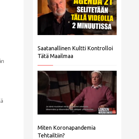
Saatanallinen Kultti Kontrolloi
Tätä Maailmaa
än
mä
Miten Koronapandemia
Tehtailtiin?