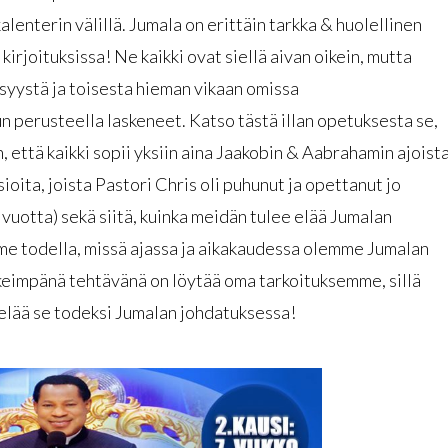
alenterin välillä. Jumala on erittäin tarkka & huolellinen
kirjoituksissa! Ne kaikki ovat siellä aivan oikein, mutta
syystä ja toisesta hieman vikaan omissa
n perusteella laskeneet. Katso tästä illan opetuksesta se,
in, että kaikki sopii yksiin aina Jaakobin & Aabrahamin ajoist
ioita, joista Pastori Chris oli puhunut ja opettanut jo
vuotta) sekä siitä, kuinka meidän tulee elää Jumalan
mme todella, missä ajassa ja aikakaudessa olemme Jumalan
keimpänä tehtävänä on löytää oma tarkoituksemme, sillä
 elää se todeksi Jumalan johdatuksessa!