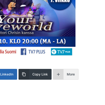
LinkedIn
Copy Link
More