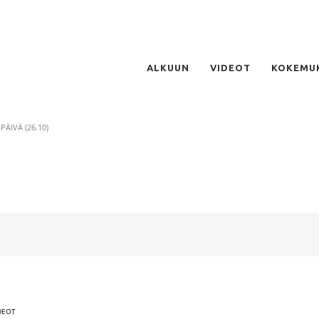
ALKUUN
VIDEOT
KOKEMU
 PÄIVÄ (26.10)
IDEOT