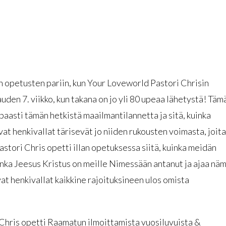
 opetusten pariin, kun Your Loveworld Pastori Chrisin
auden 7. viikko, kun takana on jo yli 80 upeaa lähetystä! Täm
paasti tämän hetkistä maailmantilannetta ja sitä, kuinka
vat henkivallat tärisevät jo niiden rukousten voimasta, joita
stori Chris opetti illan opetuksessa siitä, kuinka meidän
onka Jeesus Kristus on meille Nimessään antanut ja ajaa nä
at henkivallat kaikkine rajoituksineen ulos omista
i Chris opetti Raamatun ilmoittamista vuosiluvuista &