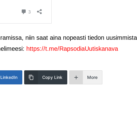
amissa, niin saat aina nopeasti tiedon uusimmista
helimeesi:
https://t.me/RapsodiaUutiskanava
LinkedIn
Copy Link
More