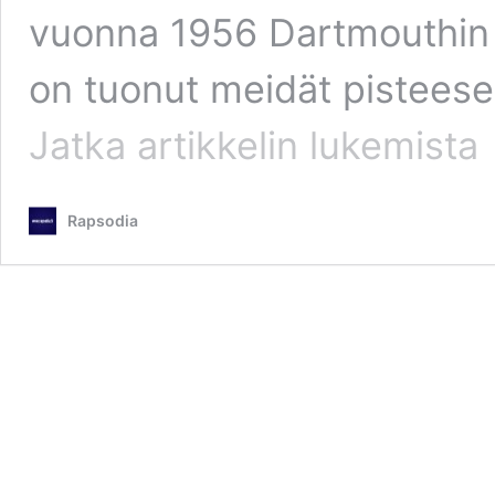
vuonna 1956 Dartmouthin 
on tuonut meidät pisteese
Tekoäly
Jatka artikkelin
lukemista
–
petoksen
voima
Rapsodia