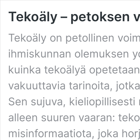
Tekoäly – petoksen 
Tekoäly on petollinen voi
ihmiskunnan olemuksen yd
kuinka tekoälyä opetetaa
vakuuttavia tarinoita, jotk
Sen sujuva, kieliopillisest
alleen suuren vaaran: tekoä
misinformaatiota, joka horj