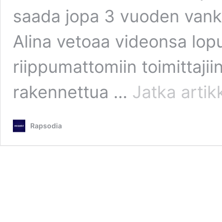
saada jopa 3 vuoden vank
Alina vetoaa videonsa lopu
riippumattomiin toimittajii
rakennettua …
Jatka artik
Rapsodia