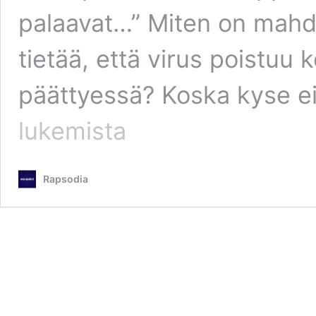
palaavat…” Miten on mahdol
tietää, että virus poist
päättyessä? Koska kyse ei
lukemista
Rapsodia