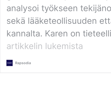
analysoi työkseen tekijäno
sekä lääketeollisuuden et
kannalta. Karen on tieteelli
Pfizerin
artikkelin
lukemista
ex-
työntekijä
paljastaa
Rapsodia
myrkyllisen
grafeenioksidin