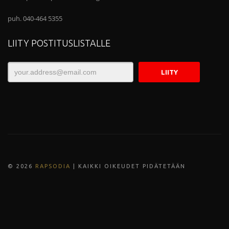
puh. 040-464 5355
LIITY POSTITUSLISTALLE
© 202
6
RAPSODIA
| KAIKKI OIKEUDET PIDÄTETÄÄN