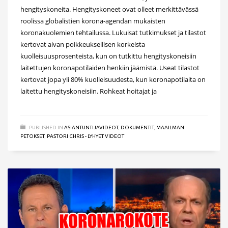
hengityskoneita. Hengityskoneet ovat olleet merkittävässä
roolissa globalistien korona-agendan mukaisten
koronakuolemien tehtailussa. Lukuisat tutkimukset ja tilastot
kertovat aivan poikkeuksellisen korkeista
kuolleisuusprosenteista, kun on tutkittu hengityskoneisiin
laitettujen koronapotilaiden henkiin jäämistä. Useat tilastot
kertovat jopa yli 80% kuolleisuudesta, kun koronapotilaita on
laitettu hengityskoneisiin. Rohkeat hoitajat ja
PUBLISHED IN
ASIANTUNTIJAVIDEOT
,
DOKUMENTIT
,
MAAILMAN
PETOKSET
,
PASTORI CHRIS - LYHYET VIDEOT