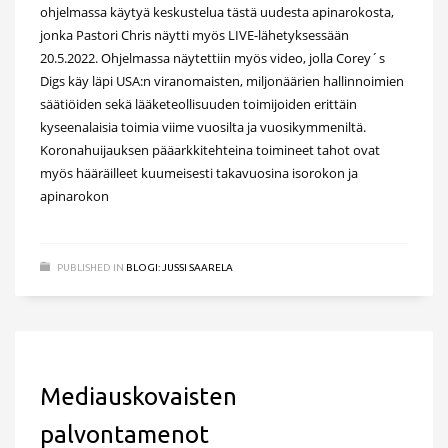
ohjelmassa käytyä keskustelua tästä uudesta apinarokosta,
jonka Pastori Chris näytti myös LIVE-lähetyksessään
20.5.2022. Ohjelmassa näytettiin myös video, jolla Corey´s
Digs käy läpi USA:n viranomaisten, miljonäärien hallinnoimien
säätiöiden sekä lääketeollisuuden toimijoiden erittäin
kyseenalaisia toimia viime vuosilta ja vuosikymmeniltä.
Koronahuijauksen pääarkkitehteina toimineet tahot ovat
myös hääräilleet kuumeisesti takavuosina isorokon ja
apinarokon
PUBLISHED IN
BLOGI: JUSSI SAARELA
Mediauskovaisten
palvontamenot