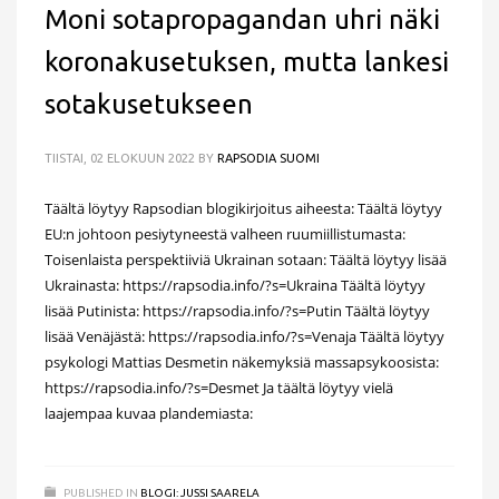
Moni sotapropagandan uhri näki
koronakusetuksen, mutta lankesi
sotakusetukseen
TIISTAI, 02 ELOKUUN 2022
BY
RAPSODIA SUOMI
Täältä löytyy Rapsodian blogikirjoitus aiheesta: Täältä löytyy
EU:n johtoon pesiytyneestä valheen ruumiillistumasta:
Toisenlaista perspektiiviä Ukrainan sotaan: Täältä löytyy lisää
Ukrainasta: https://rapsodia.info/?s=Ukraina Täältä löytyy
lisää Putinista: https://rapsodia.info/?s=Putin Täältä löytyy
lisää Venäjästä: https://rapsodia.info/?s=Venaja Täältä löytyy
psykologi Mattias Desmetin näkemyksiä massapsykoosista:
https://rapsodia.info/?s=Desmet Ja täältä löytyy vielä
laajempaa kuvaa plandemiasta:
PUBLISHED IN
BLOGI: JUSSI SAARELA