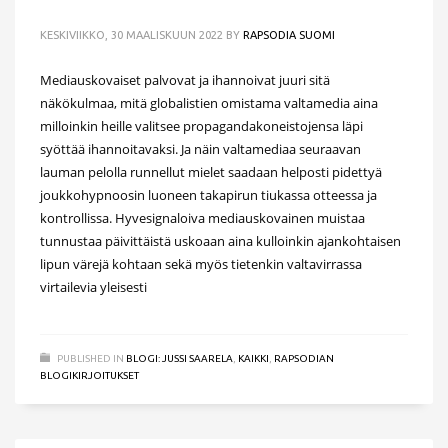
KESKIVIIKKO, 30 MAALISKUUN 2022
BY
RAPSODIA SUOMI
Mediauskovaiset palvovat ja ihannoivat juuri sitä
näkökulmaa, mitä globalistien omistama valtamedia aina
milloinkin heille valitsee propagandakoneistojensa läpi
syöttää ihannoitavaksi. Ja näin valtamediaa seuraavan
lauman pelolla runnellut mielet saadaan helposti pidettyä
joukkohypnoosin luoneen takapirun tiukassa otteessa ja
kontrollissa. Hyvesignaloiva mediauskovainen muistaa
tunnustaa päivittäistä uskoaan aina kulloinkin ajankohtaisen
lipun värejä kohtaan sekä myös tietenkin valtavirrassa
virtailevia yleisesti
PUBLISHED IN
BLOGI: JUSSI SAARELA
,
KAIKKI
,
RAPSODIAN
BLOGIKIRJOITUKSET