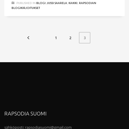
PUBLISHED IN
BLOGI: JUSSI SAARELA
,
KAIKKI
,
RAPSODIAN
BLOGIKIRJOITUKSET
1
2
3
RAPSODIA SUOMI
sähköposti:
rapsodiasuomi@gmail.com