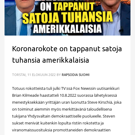
Koronarokote on tappanut satoja
tuhansia amerikkalaisia
TORSTAI, 11 ELOKUUN 2022
BY
RAPSODIA SUOMI
Totuus rokotteista tuli julki TV:ssä Fox Newssin uutisankkuri
Brian Kilmeade haastatteli 10.8.2022 suorassa lähetyksessä
menestyksekkään yrittäjän uran luonutta Steve Kirschiä, joka
on toiminut aiemmin myös merkittävänä taloudellisena
tukijana Yhdysvaltain demokraattiselle puolueelle. Steven
sukset menivät kuitenkin lopulta ristiin rokotetta ja
viranomaissuosituksia promottaneiden demokraattien