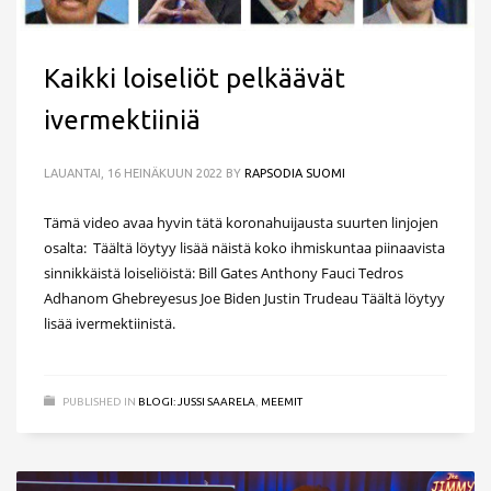
Kaikki loiseliöt pelkäävät
ivermektiiniä
LAUANTAI, 16 HEINÄKUUN 2022
BY
RAPSODIA SUOMI
Tämä video avaa hyvin tätä koronahuijausta suurten linjojen
osalta: Täältä löytyy lisää näistä koko ihmiskuntaa piinaavista
sinnikkäistä loiseliöistä: Bill Gates Anthony Fauci Tedros
Adhanom Ghebreyesus Joe Biden Justin Trudeau Täältä löytyy
lisää ivermektiinistä.
PUBLISHED IN
BLOGI: JUSSI SAARELA
,
MEEMIT