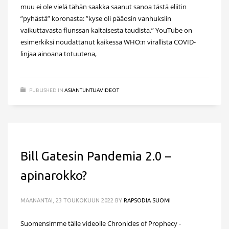
muu ei ole vielä tähän saakka saanut sanoa tästä eliitin
”pyhästä” koronasta: ”kyse oli pääosin vanhuksiin
vaikuttavasta flunssan kaltaisesta taudista.” YouTube on
esimerkiksi noudattanut kaikessa WHO:n virallista COVID-
linjaa ainoana totuutena,
PUBLISHED IN
ASIANTUNTIJAVIDEOT
Bill Gatesin Pandemia 2.0 –
apinarokko?
MAANANTAI, 23 TOUKOKUUN 2022
BY
RAPSODIA SUOMI
Suomensimme tälle videolle Chronicles of Prophecy -