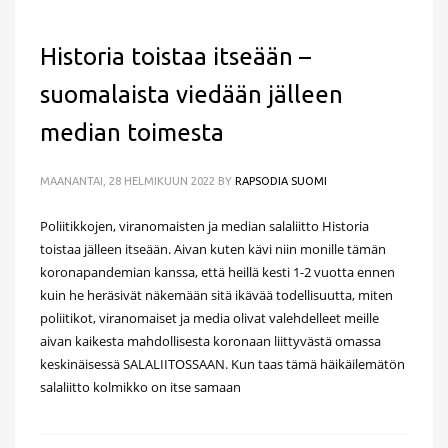
Historia toistaa itseään –
suomalaista viedään jälleen
median toimesta
MAANANTAI, 28 HELMIKUUN 2022
BY
RAPSODIA SUOMI
Poliitikkojen, viranomaisten ja median salaliitto Historia
toistaa jälleen itseään. Aivan kuten kävi niin monille tämän
koronapandemian kanssa, että heillä kesti 1-2 vuotta ennen
kuin he heräsivät näkemään sitä ikävää todellisuutta, miten
poliitikot, viranomaiset ja media olivat valehdelleet meille
aivan kaikesta mahdollisesta koronaan liittyvästä omassa
keskinäisessä SALALIITOSSAAN. Kun taas tämä häikäilemätön
salaliitto kolmikko on itse samaan