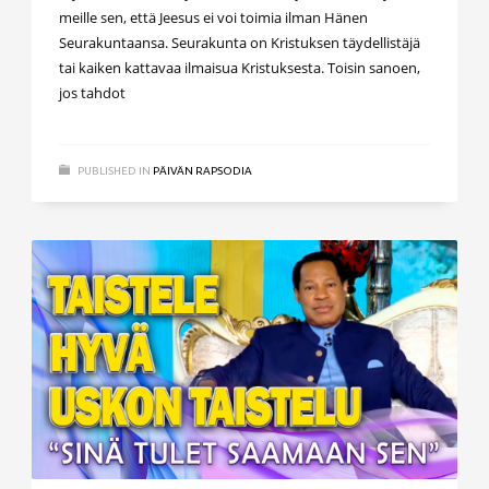
meille sen, että Jeesus ei voi toimia ilman Hänen
Seurakuntaansa. Seurakunta on Kristuksen täydellistäjä
tai kaiken kattavaa ilmaisua Kristuksesta. Toisin sanoen,
jos tahdot
PUBLISHED IN
PÄIVÄN RAPSODIA