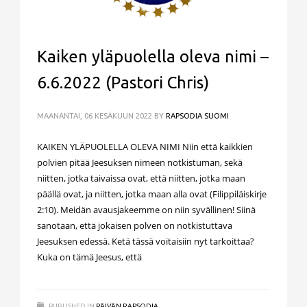
Kaiken yläpuolella oleva nimi –
6.6.2022 (Pastori Chris)
MAANANTAI, 06 KESÄKUUN 2022
BY
RAPSODIA SUOMI
KAIKEN YLÄPUOLELLA OLEVA NIMI Niin että kaikkien
polvien pitää Jeesuksen nimeen notkistuman, sekä
niitten, jotka taivaissa ovat, että niitten, jotka maan
päällä ovat, ja niitten, jotka maan alla ovat (Filippiläiskirje
2:10). Meidän avausjakeemme on niin syvällinen! Siinä
sanotaan, että jokaisen polven on notkistuttava
Jeesuksen edessä. Ketä tässä voitaisiin nyt tarkoittaa?
Kuka on tämä Jeesus, että
PUBLISHED IN
PÄIVÄN RAPSODIA