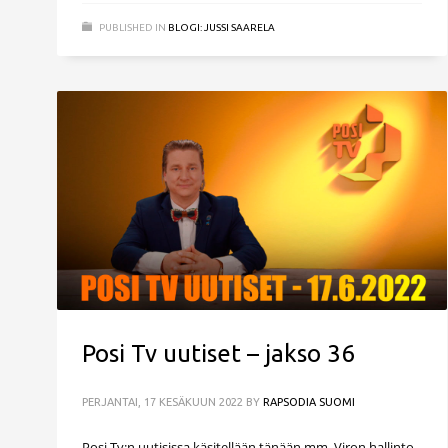
PUBLISHED IN
BLOGI: JUSSI SAARELA
Posi Tv uutiset – jakso 36
PERJANTAI, 17 KESÄKUUN 2022
BY
RAPSODIA SUOMI
Posi Tv:n uutisissa käsitellään tänään mm. Viron hallinto-