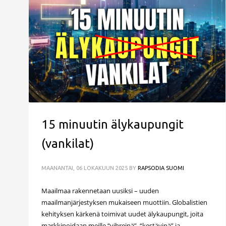
15 minuutin älykaupungit
(vankilat)
MAANANTAI, 06 LOKAKUUN 2025
BY
RAPSODIA SUOMI
Maailmaa rakennetaan uusiksi – uuden
maailmanjärjestyksen mukaiseen muottiin. Globalistien
kehityksen kärkenä toimivat uudet älykaupungit, joita
markkinoidaan meille “vihreinä”, “kestävinä” ja