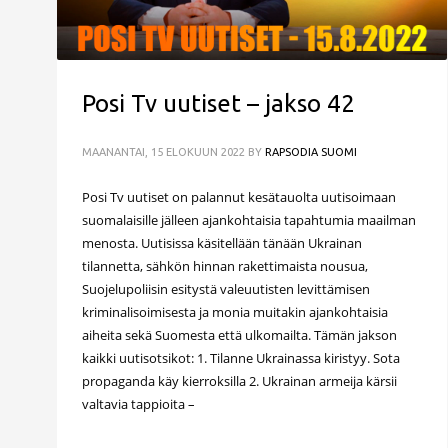
Posi Tv uutiset – jakso 42
MAANANTAI, 15 ELOKUUN 2022
BY
RAPSODIA SUOMI
Posi Tv uutiset on palannut kesätauolta uutisoimaan
suomalaisille jälleen ajankohtaisia tapahtumia maailman
menosta. Uutisissa käsitellään tänään Ukrainan
tilannetta, sähkön hinnan rakettimaista nousua,
Suojelupoliisin esitystä valeuutisten levittämisen
kriminalisoimisesta ja monia muitakin ajankohtaisia
aiheita sekä Suomesta että ulkomailta. Tämän jakson
kaikki uutisotsikot: 1. Tilanne Ukrainassa kiristyy. Sota
propaganda käy kierroksilla 2. Ukrainan armeija kärsii
valtavia tappioita –