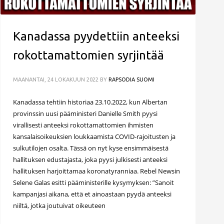
Kanadassa pyydettiin anteeksi
rokottamattomien syrjintää
MAANANTAI, 24 LOKAKUUN 2022
BY
RAPSODIA SUOMI
Kanadassa tehtiin historiaa 23.10.2022, kun Albertan
provinssin uusi pääministeri Danielle Smith pyysi
virallisesti anteeksi rokottamattomien ihmisten
kansalaisoikeuksien loukkaamista COVID-rajoitusten ja
sulkutilojen osalta. Tässä on nyt kyse ensimmäisestä
hallituksen edustajasta, joka pyysi julkisesti anteeksi
hallituksen harjoittamaa koronatyranniaa. Rebel Newsin
Selene Galas esitti pääministerille kysymyksen: ”Sanoit
kampanjasi aikana, että et ainoastaan pyydä anteeksi
niiltä, jotka joutuivat oikeuteen