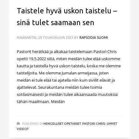
Taistele hyvä uskon taistelu –
sinä tulet saamaan sen
MAANANTAI, 29 TOUKOKUUN 2023
BY
RAPSODIA SUOMI
Pastorit herätkää ja alkakaa taistelemaan Pastori Chris
opetti 19.5.2022 siitä, miten meidän tulee elää uskomme
kautta ja taistella hyvä uskon taistelu, koska me olemme
taistelijoita. Me olemme Jumalan armeijassa, joten
meidän ei tule elää tai ajatella niin kuin siviilit elävät ja
ajattelevat. Seurakuntana meidän tulee toimia
sotilasmaisesti ja meidän tulee aikaansaada muutoksia
tähän maailmaan. Meidän
PUBLISHED IN
HENGELLISET OPETUKSET
,
PASTORI CHRIS - LYHYET
VIDEOT