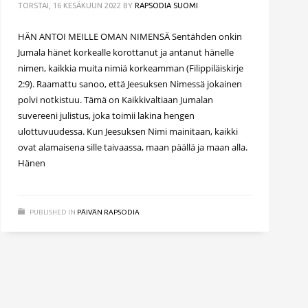
TORSTAI, 16 KESÄKUUN 2022
BY
RAPSODIA SUOMI
HÄN ANTOI MEILLE OMAN NIMENSÄ Sentähden onkin
Jumala hänet korkealle korottanut ja antanut hänelle
nimen, kaikkia muita nimiä korkeamman (Filippiläiskirje
2:9). Raamattu sanoo, että Jeesuksen Nimessä jokainen
polvi notkistuu. Tämä on Kaikkivaltiaan Jumalan
suvereeni julistus, joka toimii lakina hengen
ulottuvuudessa. Kun Jeesuksen Nimi mainitaan, kaikki
ovat alamaisena sille taivaassa, maan päällä ja maan alla.
Hänen
PUBLISHED IN
PÄIVÄN RAPSODIA