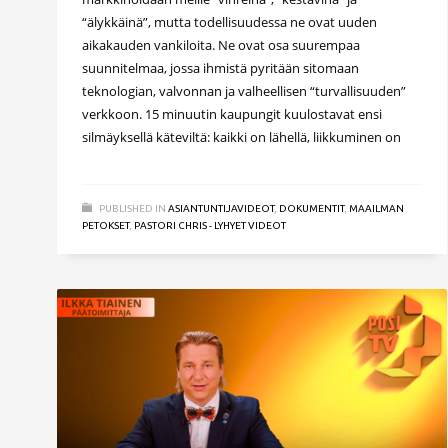
“älykkäinä”, mutta todellisuudessa ne ovat uuden
aikakauden vankiloita. Ne ovat osa suurempaa
suunnitelmaa, jossa ihmistä pyritään sitomaan
teknologian, valvonnan ja valheellisen “turvallisuuden”
verkkoon. 15 minuutin kaupungit kuulostavat ensi
silmäyksellä käteviltä: kaikki on lähellä, liikkuminen on
PUBLISHED IN
ASIANTUNTIJAVIDEOT
,
DOKUMENTIT
,
MAAILMAN
PETOKSET
,
PASTORI CHRIS - LYHYET VIDEOT