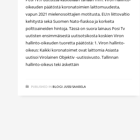
oikeuden päätöstä koronatoimien laittomuudesta,
vapun 2021 mielenosoittajien motitusta, EU:n liittovaltio
kehitystä sekä Suomen Nato-fiaskoa ja korkeita
polttoaineiden hintoja. Tässä on suora lainaus Posi Tv
uutisten ensimmäisestä uutisotsikosta koskien Viron
hallinto-oikeuden tuoretta päätöstä: 1. Viron hallinto-
oikeus: Kaikki koronatoimet ovat laittomia Asiasta
uutisoi Virolainen Objektiv -uutissivusto. Tallinnan
hallinto-oikeus teki äskettäin
PUBLISHED IN
BLOGI: JUSSI SAARELA