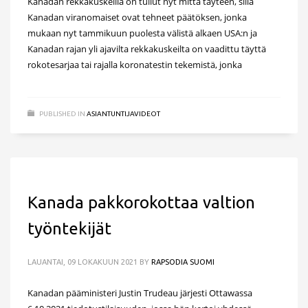
Kanadan rekkakuskeilla on tullut nyt mitta täyteen, sillä
Kanadan viranomaiset ovat tehneet päätöksen, jonka
mukaan nyt tammikuun puolesta välistä alkaen USA:n ja
Kanadan rajan yli ajavilta rekkakuskeilta on vaadittu täyttä
rokotesarjaa tai rajalla koronatestin tekemistä, jonka
PUBLISHED IN
ASIANTUNTIJAVIDEOT
Kanada pakkorokottaa valtion
työntekijät
LAUANTAI, 09 LOKAKUUN 2021
BY
RAPSODIA SUOMI
Kanadan pääministeri Justin Trudeau järjesti Ottawassa