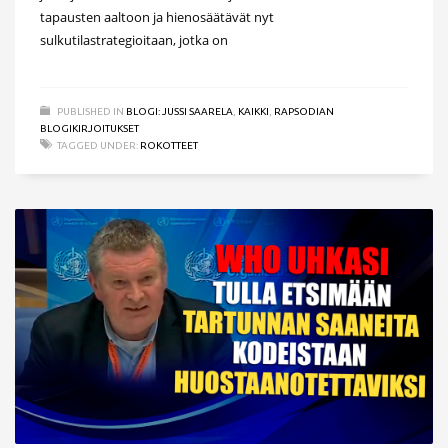
tapausten aaltoon ja hienosäätävät nyt
sulkutilastrategioitaan, jotka on
PUBLISHED IN
BLOGI: JUSSI SAARELA
,
KAIKKI
,
RAPSODIAN
BLOGIKIRJOITUKSET
TAGGED UNDER:
ROKOTTEET