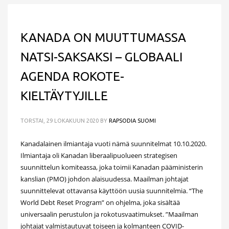
KANADA ON MUUTTUMASSA
NATSI-SAKSAKSI – GLOBAALI
AGENDA ROKOTE-
KIELTÄYTYJILLE
TORSTAI, 29 LOKAKUUN 2020
BY
RAPSODIA SUOMI
Kanadalainen ilmiantaja vuoti nämä suunnitelmat 10.10.2020.
Ilmiantaja oli Kanadan liberaalipuolueen strategisen
suunnittelun komiteassa, joka toimii Kanadan pääministerin
kanslian (PMO) johdon alaisuudessa. Maailman johtajat
suunnittelevat ottavansa käyttöön uusia suunnitelmia. “The
World Debt Reset Program” on ohjelma, joka sisältää
universaalin perustulon ja rokotusvaatimukset. ”Maailman
johtajat valmistautuvat toiseen ja kolmanteen COVID-