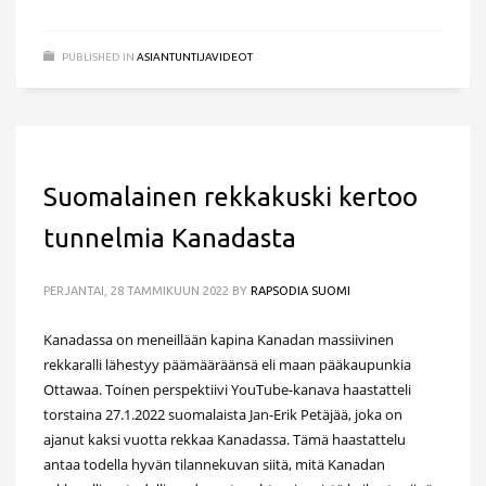
PUBLISHED IN
ASIANTUNTIJAVIDEOT
Suomalainen rekkakuski kertoo
tunnelmia Kanadasta
PERJANTAI, 28 TAMMIKUUN 2022
BY
RAPSODIA SUOMI
Kanadassa on meneillään kapina Kanadan massiivinen
rekkaralli lähestyy päämääräänsä eli maan pääkaupunkia
Ottawaa. Toinen perspektiivi YouTube-kanava haastatteli
torstaina 27.1.2022 suomalaista Jan-Erik Petäjää, joka on
ajanut kaksi vuotta rekkaa Kanadassa. Tämä haastattelu
antaa todella hyvän tilannekuvan siitä, mitä Kanadan