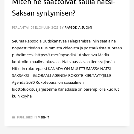
Miten he saattoivat sallia natsi-
Saksan syntymisen?
PERJANTAI, 04 ELOKUUN 2023
BY
RAPSODIA SUOMI
Seuraa Rapsodia Uutiskanavaa Telegramissa, niin saat aina
nopeasti tiedon uusimmista videoista ja postauksista suoraan
puhelimeesi: https://t.me/RapsodiaUutiskanava Media
kontrolloi maailmankuvaasi Natsipassi avaa tien syrjinnälle –
Hitlerin rokotepassi KANADA ON MUUTTUMASSA NATSI-
SAKSAKSI – GLOBAALI AGENDA ROKOTE-KIELTÄYTYJILLE
Agenda 2030 Rokotepassi on sosiaalinen
luottoluokitusjärjestelmä Kanadassa on parempi olla kuollut
kuin köyhä
PUBLISHED IN
MEEMIT