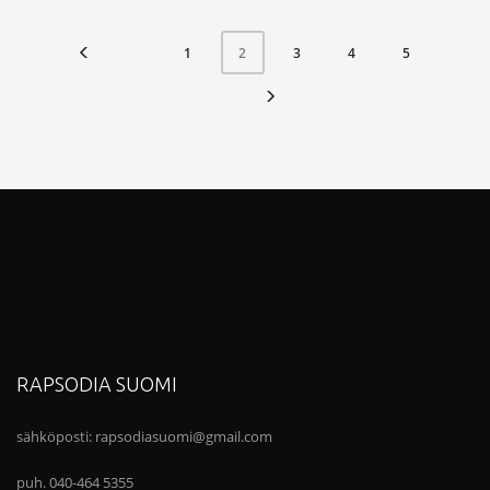
1
3
4
5
2
RAPSODIA SUOMI
sähköposti:
rapsodiasuomi@gmail.com
puh. 040-464 5355