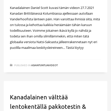
Kanadalainen Daniel Scott kuvasi tämän videon 27.7.2021
Kanadan Brittiläisessä Kolumbiassa ajellessaan autollaan
Vanderhoofista länteen päin. Hän varoittaa ihmisiä siitä, mitä
on tulossa ja kehottaa kaikkia heräämään tähän karuun
todellisuuteen. Voimme jokainen ikävä kyllä jo nähdä ja
todeta sen ihan omilla silmillämmekin, että miten tätä
globaalia versiota Natsi-Saksasta jälleenrakennetaan nyt eri
puolilla maailmaa keskitysleireineen… Tästä löytyy
PUBLISHED IN
ASIANTUNTIJAVIDEOT
Kanadalainen välttää
lentokentällä pakkotestin &