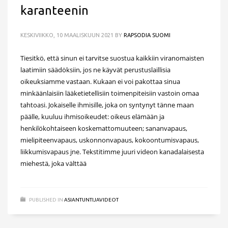
karanteenin
KESKIVIIKKO, 10 MAALISKUUN 2021
BY
RAPSODIA SUOMI
Tiesitkö, että sinun ei tarvitse suostua kaikkiin viranomaisten
laatimiin säädöksiin, jos ne käyvät perustuslaillisia
oikeuksiamme vastaan. Kukaan ei voi pakottaa sinua
minkäänlaisiin lääketietellisiin toimenpiteisiin vastoin omaa
tahtoasi. Jokaiselle ihmisille, joka on syntynyt tänne maan
päälle, kuuluu ihmisoikeudet: oikeus elämään ja
henkilökohtaiseen koskemattomuuteen; sananvapaus,
mielipiteenvapaus, uskonnonvapaus, kokoontumisvapaus,
liikkumisvapaus jne. Tekstitimme juuri videon kanadalaisesta
miehestä, joka välttää
PUBLISHED IN
ASIANTUNTIJAVIDEOT