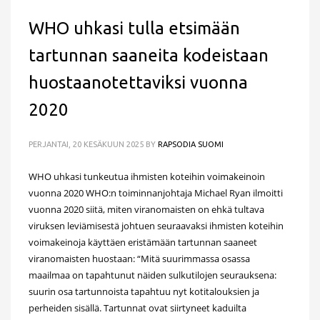
WHO uhkasi tulla etsimään
tartunnan saaneita kodeistaan
huostaanotettaviksi vuonna
2020
PERJANTAI, 20 KESÄKUUN 2025
BY
RAPSODIA SUOMI
WHO uhkasi tunkeutua ihmisten koteihin voimakeinoin
vuonna 2020 WHO:n toiminnanjohtaja Michael Ryan ilmoitti
vuonna 2020 siitä, miten viranomaisten on ehkä tultava
viruksen leviämisestä johtuen seuraavaksi ihmisten koteihin
voimakeinoja käyttäen eristämään tartunnan saaneet
viranomaisten huostaan: “Mitä suurimmassa osassa
maailmaa on tapahtunut näiden sulkutilojen seurauksena:
suurin osa tartunnoista tapahtuu nyt kotitalouksien ja
perheiden sisällä. Tartunnat ovat siirtyneet kaduilta