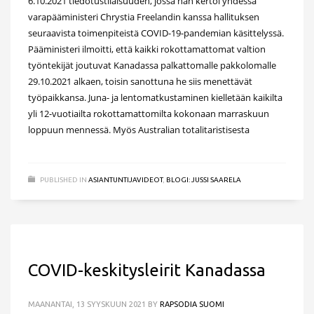
6.10.2021 tiedotustilaisuuden, jossa hän kertoi yhdessä
varapääministeri Chrystia Freelandin kanssa hallituksen
seuraavista toimenpiteistä COVID-19-pandemian käsittelyssä.
Pääministeri ilmoitti, että kaikki rokottamattomat valtion
työntekijät joutuvat Kanadassa palkattomalle pakkolomalle
29.10.2021 alkaen, toisin sanottuna he siis menettävät
työpaikkansa. Juna- ja lentomatkustaminen kielletään kaikilta
yli 12-vuotiailta rokottamattomilta kokonaan marraskuun
loppuun mennessä. Myös Australian totalitaristisesta
PUBLISHED IN
ASIANTUNTIJAVIDEOT
,
BLOGI: JUSSI SAARELA
COVID-keskitysleirit Kanadassa
MAANANTAI, 13 SYYSKUUN 2021
BY
RAPSODIA SUOMI