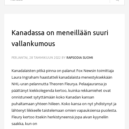
Kanadassa on meneillään suuri
vallankumous
PERJANTAI, 28 TAMMIKUUN 2022
BY
RAPSODIA SUOMI
Kanadalaisten pitkä pinna on palanut Fox Newsin toimittaja
Laura Ingraham haastatteli kanadalaista menestyksekkään
NHL-uran pelannutta Theoren Fleurya. Pelaajauransa jo
päättänyt kiekkolegenda kertoo, kuinka rekkamiehet ovat
onnistuneet sytyttämään koko Kanadan kansan
puhaltamaan yhteen hiileen. Koko kansa on nyt yhdistynyt ja
lähtenyt liikkeelle taistelemaan omien vapauksiensa puolesta.
Fleury kertoo itsekin herkistyneensä jopa aivan kyyneliin
saakka, kun on