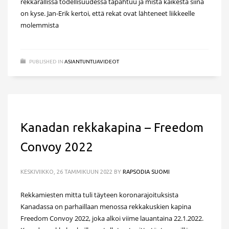
rekkarallissa todellisuudessa tapahtuu ja mistä kaikesta siinä
on kyse. Jan-Erik kertoi, että rekat ovat lähteneet liikkeelle
molemmista
PUBLISHED IN
ASIANTUNTIJAVIDEOT
Kanadan rekkakapina – Freedom
Convoy 2022
KESKIVIIKKO, 26 TAMMIKUUN 2022
BY
RAPSODIA SUOMI
Rekkamiesten mitta tuli täyteen koronarajoituksista
Kanadassa on parhaillaan menossa rekkakuskien kapina
Freedom Convoy 2022, joka alkoi viime lauantaina 22.1.2022.