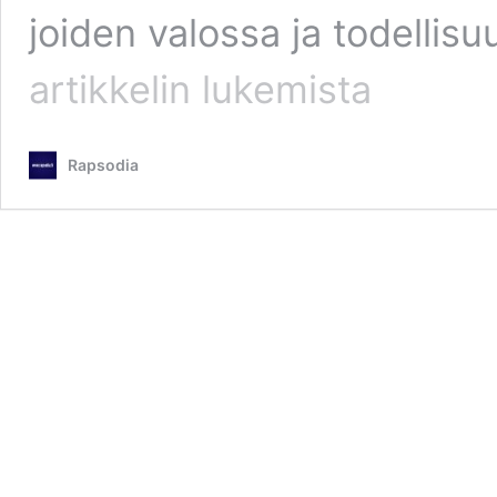
joiden valossa ja todelli
Marraskuun
artikkelin
lukemista
2023
Ehtoollis-
service
Rapsodia