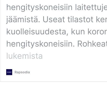
hengityskoneisiin laitettu
jäämistä. Useat tilastot ke
kuolleisuudesta, kun korona
hengityskoneisiin. Rohkeat
lukemista
Rapsodia