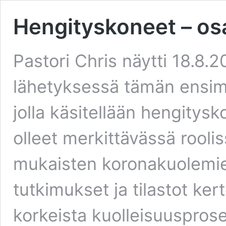
Hengityskoneet – os
Pastori Chris näytti 18.8.
lähetyksessä tämän ensi
jolla käsitellään hengitys
olleet merkittävässä rooli
mukaisten koronakuolemien
tutkimukset ja tilastot ker
korkeista kuolleisuusprose