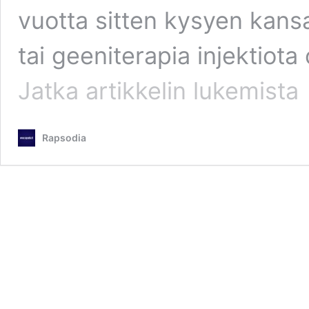
vuotta sitten kysyen kansal
tai geeniterapia injektiot
Hallitus
Jatka artikkelin
lukemista
petti
kansansa
piikeillä
Rapsodia