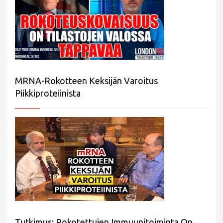
MRNA-Rokotteen Keksijän Varoitus
Piikkiproteiinista
Tutkimus: Rokotettujen Immuunitoiminta On