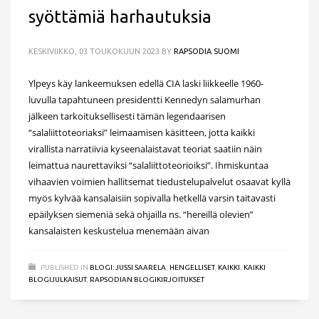
syöttämiä harhautuksia
KESKIVIIKKO, 03 TOUKOKUUN 2023
BY
RAPSODIA SUOMI
Ylpeys käy lankeemuksen edellä CIA laski liikkeelle 1960-
luvulla tapahtuneen presidentti Kennedyn salamurhan
jälkeen tarkoituksellisesti tämän legendaarisen
“salaliittoteoriaksi” leimaamisen käsitteen, jotta kaikki
virallista narratiivia kyseenalaistavat teoriat saatiin näin
leimattua naurettaviksi “salaliittoteorioiksi”. Ihmiskuntaa
vihaavien voimien hallitsemat tiedustelupalvelut osaavat kyllä
myös kylvää kansalaisiin sopivalla hetkellä varsin taitavasti
epäilyksen siemeniä sekä ohjailla ns. “hereillä olevien”
kansalaisten keskustelua menemään aivan
PUBLISHED IN
BLOGI: JUSSI SAARELA
,
HENGELLISET
,
KAIKKI
,
KAIKKI
BLOGIJULKAISUT
,
RAPSODIAN BLOGIKIRJOITUKSET