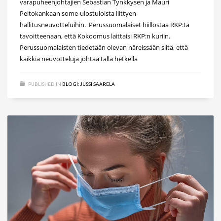
varapuheenjohtajien Sebastian Tynkkysen ja Mauri
Peltokankaan some-ulostuloista liittyen
hallitusneuvotteluihin. Perussuomalaiset hiillostaa RKP:tä
tavoitteenaan, että Kokoomus laittaisi RKP:n kuriin.
Perussuomalaisten tiedetään olevan näreissään siitä, että
kaikkia neuvotteluja johtaa tällä hetkellä
PUBLISHED IN
BLOGI: JUSSI SAARELA