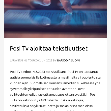
Posi Tv aloittaa tekstiuutiset
LAUANTAI, 06 TOUKOKUUN 2023
BY
RAPSODIA SUOMI
Posi TV tiedotti 4.5.2023 kotisivuillaan: “Posi Tv on tuottanut
uutisia suomalaisille kotimaasta ja maailmalta yli puolentoista
vuoden ajan. Suomalaisen konsensusmedian sukeltaessa yhä
syvemmälle yksipuolisen totuuden avantoon, ovat
vaihtoehtomediat kasvattaneet suosiotaan syystäkin. Posi
Tv:tä on katsonut yli 183 tuhatta uniikkia katsojaa,
sivulatauksia on yli 600 tuhatta ja sosiaalisissa medioissa