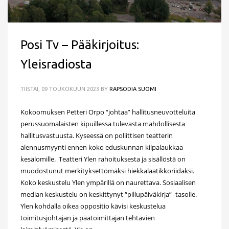
Posi Tv – Pääkirjoitus:
Yleisradiosta
TIISTAI, 09 TOUKOKUUN 2023
BY
RAPSODIA SUOMI
Kokoomuksen Petteri Orpo “johtaa” hallitusneuvotteluita
perussuomalaisten kipuillessa tulevasta mahdollisesta
hallitusvastuusta. Kyseessä on poliittisen teatterin
alennusmyynti ennen koko eduskunnan kilpalaukkaa
kesälomille. Teatteri Ylen rahoituksesta ja sisällöstä on
muodostunut merkityksettömäksi hiekkalaatikkoriidaksi.
Koko keskustelu Ylen ympärillä on naurettava. Sosiaalisen
median keskustelu on keskittynyt “pillupäiväkirja” -tasolle.
Ylen kohdalla oikea oppositio kävisi keskustelua
toimitusjohtajan ja päätoimittajan tehtävien