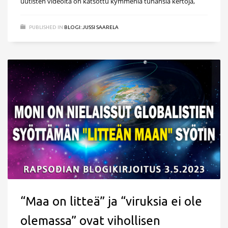
uutisten videoita on katsottu kymmeniä tuhansia kertoja,
PUBLISHED IN
BLOGI: JUSSI SAARELA
“Maa on litteä” ja “viruksia ei ole
olemassa” ovat vihollisen