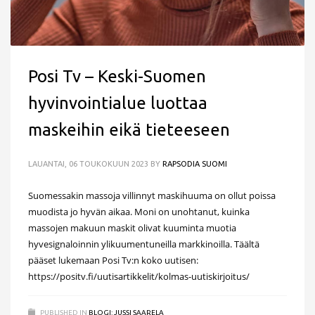
Posi Tv – Keski-Suomen
hyvinvointialue luottaa
maskeihin eikä tieteeseen
LAUANTAI, 06 TOUKOKUUN 2023
BY
RAPSODIA SUOMI
Suomessakin massoja villinnyt maskihuuma on ollut poissa
muodista jo hyvän aikaa. Moni on unohtanut, kuinka
massojen makuun maskit olivat kuuminta muotia
hyvesignaloinnin ylikuumentuneilla markkinoilla. Täältä
pääset lukemaan Posi Tv:n koko uutisen:
https://positv.fi/uutisartikkelit/kolmas-uutiskirjoitus/
PUBLISHED IN
BLOGI: JUSSI SAARELA