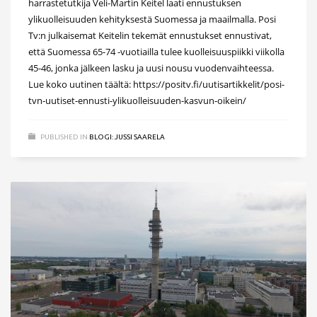
harrastetutkija Veli-Martin Keitel laati ennustuksen
ylikuolleisuuden kehityksestä Suomessa ja maailmalla. Posi
Tv:n julkaisemat Keitelin tekemät ennustukset ennustivat,
että Suomessa 65-74 -vuotiailla tulee kuolleisuuspiikki viikolla
45-46, jonka jälkeen lasku ja uusi nousu vuodenvaihteessa.
Lue koko uutinen täältä: https://positv.fi/uutisartikkelit/posi-
tvn-uutiset-ennusti-ylikuolleisuuden-kasvun-oikein/
PUBLISHED IN
BLOGI: JUSSI SAARELA