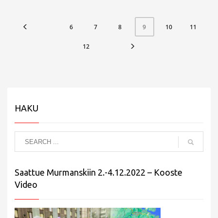
6
7
8
10
11
9
12
HAKU
Saattue Murmanskiin 2.-4.12.2022 – Kooste
Video