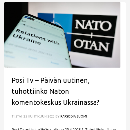
Posi Tv – Päivän uutinen,
tuhottiinko Naton
komentokeskus Ukrainassa?
TIISTAI, 25 HUHTIKUUN 2023
BY
RAPSODIA SUOMI
Posi Tv uutiset päivän uutinen 25.4.2023 1. Tuhottiinko Naton