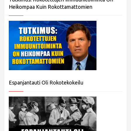
Heikompaa Kuin Rokottamattomien
Espanjantauti Oli Rokotekokeilu