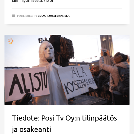
laiminlyömisestä. Yle on
PUBLISHED IN
BLOGI: JUSSI SAARELA
Tiedote: Posi Tv Oy:n tilinpäätös
ja osakeanti