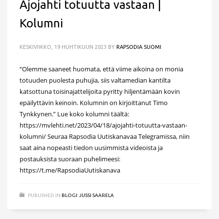
Ajojahti totuutta vastaan |
Kolumni
KESKIVIIKKO, 19 HUHTIKUUN 2023
BY
RAPSODIA SUOMI
“Olemme saaneet huomata, että viime aikoina on monia
totuuden puolesta puhujia, siis valtamedian kantilta
katsottuna toisinajattelijoita pyritty hiljentämään kovin
epäilyttävin keinoin. Kolumnin on kirjoittanut Timo
Tynkkynen.” Lue koko kolumni täältä:
https://mvlehti.net/2023/04/18/ajojahti-totuutta-vastaan-
kolumni/ Seuraa Rapsodia Uutiskanavaa Telegramissa, niin
saat aina nopeasti tiedon uusimmista videoista ja
postauksista suoraan puhelimeesi:
https://t.me/RapsodiaUutiskanava
PUBLISHED IN
BLOGI: JUSSI SAARELA