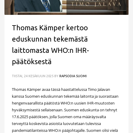
Thomas Kämper kertoo
eduskunnan tekemästä
laittomasta WHO:n IHR-
päätöksestä
TIISTAI, 24 KESÄKUUN 2025
BY
RAPSODIA SUOMI
Thomas Kämper avaa tässä haastattelussa Timo Jalavan
kanssa Suomen eduskunnan tekemää laitonta ja suorastaan
hengenvaarallista päätöstä WHO:n uusien IHR-muutosten
hyväksymisestä sellaisenaan. Suomen eduskunta on tehnyt
17.6.2025 päätöksen, jolla Suomen oma määräysvalta
terveyttä koskevista asioista luovutetaan tulevissa
pandemiatilanteissa WHO:n pääjohtajalle. Suomen olisi vielä