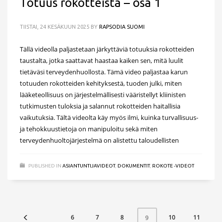
Totuus rokotteista – osa 1
TIISTAI, 24 KESÄKUUN 2025
BY
RAPSODIA SUOMI
Tällä videolla paljastetaan järkyttäviä totuuksia rokotteiden
taustalta, jotka saattavat haastaa kaiken sen, mitä luulit
tietäväsi terveydenhuollosta. Tämä video paljastaa karun
totuuden rokotteiden kehityksestä, tuoden julki, miten
lääketeollisuus on järjestelmällisesti vääristellyt kliinisten
tutkimusten tuloksia ja salannut rokotteiden haitallisia
vaikutuksia. Tältä videolta käy myös ilmi, kuinka turvallisuus-
ja tehokkuustietoja on manipuloitu sekä miten
terveydenhuoltojärjestelmä on alistettu taloudellisten
PUBLISHED IN
ASIANTUNTIJAVIDEOT
,
DOKUMENTIT
,
ROKOTE -VIDEOT
6
7
8
10
11
9