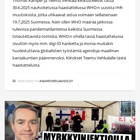
Thomas Kämper ja Teemu Vehkala keskustelevat tässä
30.6.2025 nauhoitetussa haastattelussa WHO:n uusista IHR-
muutoksista, jotka uhkaavat astua voimaan sellaisenaan
19.7.2025 Suomessa. Näin ollen WHO määrää jatkossa
tulevissa pandemiatilanteissa kaikista Suomessa
toteutettavista toimista. WHO:n ohella tässä haastattelussa
sivuttiin myös mm. digi-ID hanketta ja monia muitakin
huolestuttavia globalistien työstämiä agendoja maailman
kansakuntien päänmenoksi. Kiitokset Teemu Vehkalalle tästä
haastattelusta.
PUBLISHED IN
ASIANTUNTIJAVIDEOT