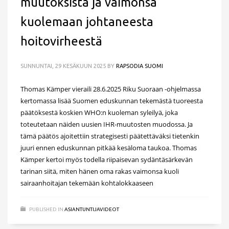
muutoksista ja vaimonsa
kuolemaan johtaneesta
hoitovirheestä
SUNNUNTAI, 29 KESÄKUUN 2025
BY
RAPSODIA SUOMI
Thomas Kämper vieraili 28.6.2025 Riku Suoraan -ohjelmassa
kertomassa lisää Suomen eduskunnan tekemästä tuoreesta
päätöksestä koskien WHO:n kuoleman syleilyä, joka
toteutetaan näiden uusien IHR-muutosten muodossa. Ja
tämä päätös ajoitettiin strategisesti päätettäväksi tietenkin
juuri ennen eduskunnan pitkää kesäloma taukoa. Thomas
Kämper kertoi myös todella riipaisevan sydäntäsärkevän
tarinan siitä, miten hänen oma rakas vaimonsa kuoli
sairaanhoitajan tekemään kohtalokkaaseen
PUBLISHED IN
ASIANTUNTIJAVIDEOT