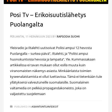
Posi Tv – Erikoisuutislähetys
Puolangalta
PERJANTAI, 11 HEINÄKUUN 2025
BY
RAPSODIA SUOMI
Yleisradio ja Iltalehti uutisoivat Poliisi ampui 12 hevosta
Puolangalla – surkea päivä”, Iltalehti, ja ”Poliisi ampui
huonokuntoisia hevosia ja lampaita”, Yle. Kummassakaan
artikkelissa ei tavan mukaan ollut esillä muuta kuin
viranomaisten näkemys asiasta. Minkäänlaista toimien
kyseenalaistamista ei ollut luettavissa. Tämä ei tietenkään tule
yllätyksenä valveutuneille suomalaisille. Suomalainen
valtamedia on pelkkä propagandakoneisto, joka on
valjastettu suojelemaan
PUBLISHED IN
ASIANTUNTIJAVIDEOT