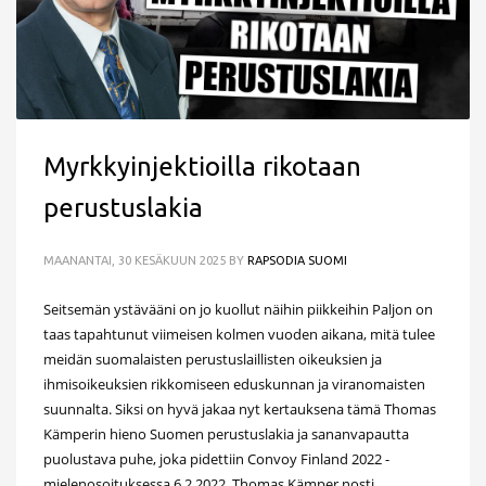
Myrkkyinjektioilla rikotaan
perustuslakia
MAANANTAI, 30 KESÄKUUN 2025
BY
RAPSODIA SUOMI
Seitsemän ystävääni on jo kuollut näihin piikkeihin Paljon on
taas tapahtunut viimeisen kolmen vuoden aikana, mitä tulee
meidän suomalaisten perustuslaillisten oikeuksien ja
ihmisoikeuksien rikkomiseen eduskunnan ja viranomaisten
suunnalta. Siksi on hyvä jakaa nyt kertauksena tämä Thomas
Kämperin hieno Suomen perustuslakia ja sananvapautta
puolustava puhe, joka pidettiin Convoy Finland 2022 -
mielenosoituksessa 6.2.2022. Thomas Kämper nosti