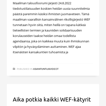
Maailman talousfoorumi järjesti 24.8.2022
tiedotustilaisuuden koskien heidän uusia suunnitelmia
päästä paremmin käsiksi ihmisten juomaveteen. Tämä
maailman vaarallisin kansainvälinen rikollisjärjestö WEF
tunnetaan hyvin siitä, miten heillä on tapana kätkeä
tieteellisten termien ja kauniiden solidaarisuuden
korulauseiden taakse heidän omaa todellista
agendaansa, joka on kaikkea muuta kuin ihmiskunnan
vilpitön ja hyväsydäminen auttaminen. WEF ajaa
itsenäisten kansakuntien tuhoamista ja
PUBLISHED IN
ASIANTUNTIJAVIDEOT
Aika potkia kaikki WEF-kätyrit