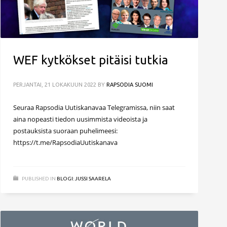
WEF kytkökset pitäisi tutkia
PERJANTAI, 21 LOKAKUUN 2022
BY
RAPSODIA SUOMI
Seuraa Rapsodia Uutiskanavaa Telegramissa, niin saat
aina nopeasti tiedon uusimmista videoista ja
postauksista suoraan puhelimeesi:
https://t.me/RapsodiaUutiskanava
PUBLISHED IN
BLOGI: JUSSI SAARELA