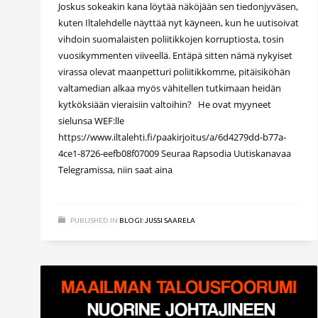
Joskus sokeakin kana löytää näköjään sen tiedonjyväsen,
kuten Iltalehdelle näyttää nyt käyneen, kun he uutisoivat
vihdoin suomalaisten poliitikkojen korruptiosta, tosin
vuosikymmenten viiveellä. Entäpä sitten nämä nykyiset
virassa olevat maanpetturi poliitikkomme, pitäisiköhän
valtamedian alkaa myös vähitellen tutkimaan heidän
kytköksiään vieraisiin valtoihin? He ovat myyneet
sielunsa WEF:lle
https://www.iltalehti.fi/paakirjoitus/a/6d4279dd-b77a-
4ce1-8726-eefb08f07009 Seuraa Rapsodia Uutiskanavaa
Telegramissa, niin saat aina
PUBLISHED IN
BLOGI: JUSSI SAARELA