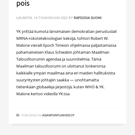
pois
LAUANTAI, 14 TOUKOKUUN 2022
BY
RAPSODIA SUOMI
YK yrittää kumota länsimaisen demokratian perustuslait
MRNA-rokoteteknologian keksijä, tohtori Robert W.
Malone vieraili Epoch Timesin ohjelmassa paljastamassa
pahamaineisen Klaus Schwabin johtaman Maailman
Talousfoorumin agendaa ja suunnitelmia. Tämä
Maailman talousfoorumi on ulottanut lonkeronsa
kaikkialle ympäri maailmaa aina eri maiden hallituksista
suuryritysten johtajiin saakka — unohtamatta
tietenkään globaaleja järjestöjä, kuten WHO & YK.
Malone kertoo videolla YK:ssa
PUBLISHED IN
ASIANTUNTIJAVIDEOT