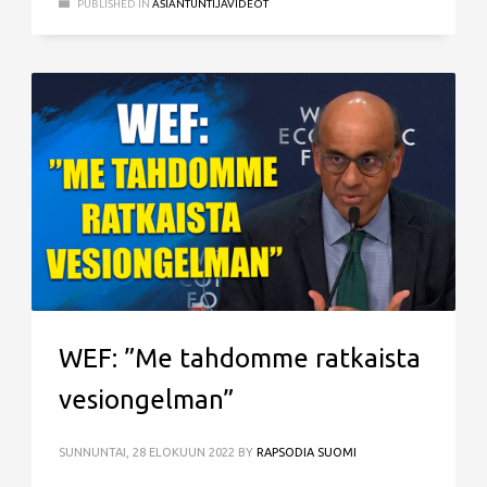
PUBLISHED IN
ASIANTUNTIJAVIDEOT
WEF: ”Me tahdomme ratkaista
vesiongelman”
SUNNUNTAI, 28 ELOKUUN 2022
BY
RAPSODIA SUOMI