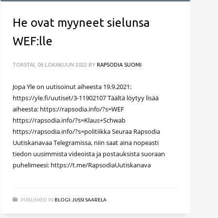
He ovat myyneet sielunsa
WEF:lle
TORSTAI, 06 LOKAKUUN 2022
BY
RAPSODIA SUOMI
Jopa Yle on uutisoinut aiheesta 19.9.2021:
https://yle.fi/uutiset/3-11902107 Täältä löytyy lisää
aiheesta: https://rapsodia.info/?s=WEF
https://rapsodia.info/?s=Klaus+Schwab
https://rapsodia.info/?s=politiikka Seuraa Rapsodia
Uutiskanavaa Telegramissa, niin saat aina nopeasti
tiedon uusimmista videoista ja postauksista suoraan
puhelimeesi: https://t.me/RapsodiaUutiskanava
PUBLISHED IN
BLOGI: JUSSI SAARELA