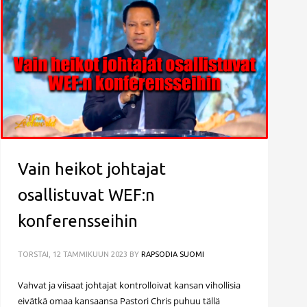
Vain heikot johtajat
osallistuvat WEF:n
konferensseihin
TORSTAI, 12 TAMMIKUUN 2023
BY
RAPSODIA SUOMI
Vahvat ja viisaat johtajat kontrolloivat kansan vihollisia
eivätkä omaa kansaansa Pastori Chris puhuu tällä