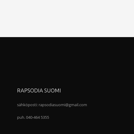
RAPSODIA SUOMI
sähköposti:
rapsodiasuomi@gmail.com
puh. 040-464 5355