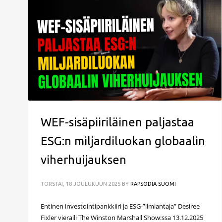
WEF-sisäpiiriläinen paljastaa
ESG:n miljardiluokan globaalin
viherhuijauksen
TORSTAI, 18 JOULUKUUN 2025
BY
RAPSODIA SUOMI
Entinen investointipankkiiri ja ESG-”ilmiantaja” Desiree
Fixler vieraili The Winston Marshall Show:ssa 13.12.2025