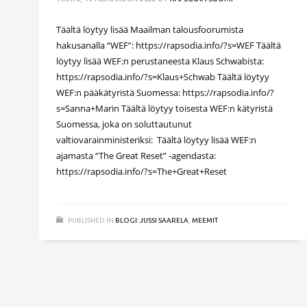
Täältä löytyy lisää Maailman talousfoorumista
hakusanalla “WEF”: https://rapsodia.info/?s=WEF Täältä
löytyy lisää WEF:n perustaneesta Klaus Schwabista:
https://rapsodia.info/?s=Klaus+Schwab Täältä löytyy
WEF:n pääkätyristä Suomessa: https://rapsodia.info/?
s=Sanna+Marin Täältä löytyy toisesta WEF:n kätyristä
Suomessa, joka on soluttautunut
valtiovarainministeriksi: Täältä löytyy lisää WEF:n
ajamasta “The Great Reset” -agendasta:
https://rapsodia.info/?s=The+Great+Reset
PUBLISHED IN
BLOGI: JUSSI SAARELA
,
MEEMIT