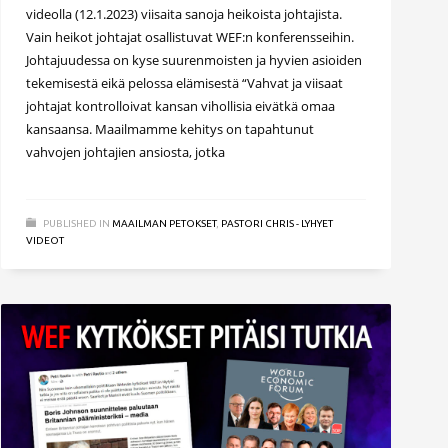
videolla (12.1.2023) viisaita sanoja heikoista johtajista.
Vain heikot johtajat osallistuvat WEF:n konferensseihin.
Johtajuudessa on kyse suurenmoisten ja hyvien asioiden
tekemisestä eikä pelossa elämisestä “Vahvat ja viisaat
johtajat kontrolloivat kansan vihollisia eivätkä omaa
kansaansa. Maailmamme kehitys on tapahtunut
vahvojen johtajien ansiosta, jotka
PUBLISHED IN
MAAILMAN PETOKSET
,
PASTORI CHRIS - LYHYET
VIDEOT