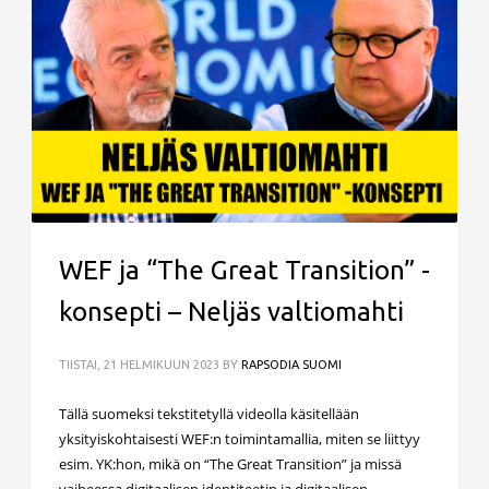
WEF ja “The Great Transition” -
konsepti – Neljäs valtiomahti
TIISTAI, 21 HELMIKUUN 2023
BY
RAPSODIA SUOMI
Tällä suomeksi tekstitetyllä videolla käsitellään
yksityiskohtaisesti WEF:n toimintamallia, miten se liittyy
esim. YK:hon, mikä on “The Great Transition” ja missä