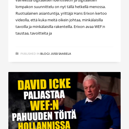
vaiheessa digitaalisen identiteetin ja digitaalisen
lompakon suunnittelu on nyt tällä hetkellä menossa.
Ruotsalainen asiantuntija, yrittäjä Hans Erixon kertoo
videolla, että kuka meitä oikein johtaa, minkälaisilla
tavoilla ja minkälaisilla rakenteilla. Erixon avaa WEF:n
taustaa, tavoitteita ja
PUBLISHED IN
BLOGI: JUSSI SAARELA